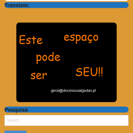
Translate:
Pesquisa
Search
for: