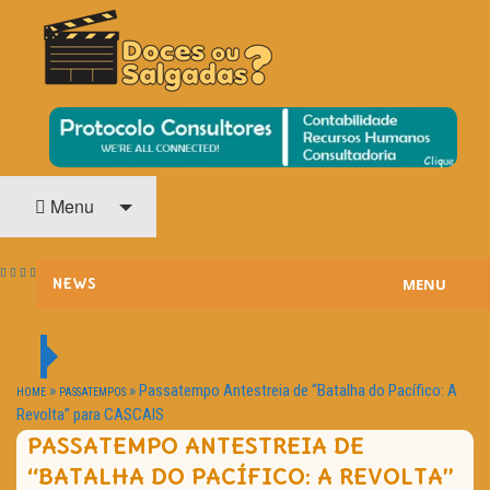
O Cinema? Uma Paixão!!
DOCES OU SALGADAS?
Menu
MENU
NEWS
ESTREIAS
PASSATEMPOS
»
»
Passatempo Antestreia de “Batalha do Pacífico: A
HOME
PASSATEMPOS
Revolta” para CASCAIS
HOME CINEMA
PASSATEMPO ANTESTREIA DE
“BATALHA DO PACÍFICO: A REVOLTA”
NOTA PESSOAL