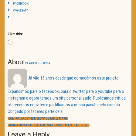
FACEBOOK
WHATSAPP
Like this:
Loading…
About
CLAUDIO SOUSA
Já vão 16 anos desde que começámos este projeto.
Expandimos para o facebook, para o twitter, para o youtube para o
instagram e agora temos um site personalizado. Publicamos crítica,
oferecemos convites e partilhamos a nossa paixão pelo cinema.
Obrigado por fazeres parte dela!
Navegação
de
PREVIOUS
“COM_PAIXÃO (THE MERCY)” DE JAMES MARSH
artigos
POST:
NEXT
PASSATEMPO ANTESTREIA DE ‘MANIFESTO’ EM LISBOA E PORTO
POST:
Leave a Reply