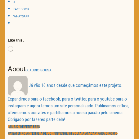
X
FACEBOOK
WHATSAPP
Like this:
Loading…
About
CLAUDIO SOUSA
Já vão 16 anos desde que começámos este projeto.
Expandimos para o facebook, para o twitter, para o youtube para o
instagram e agora temos um site personalizado. Publicamos crítica,
oferecemos convites e partilhamos a nossa paixão pelo cinema.
Obrigado por fazeres parte dela!
Navegação
de
PREVIOUS
“MILE 22” DE PETER BERG
artigos
POST:
NEXT
PASSATEMPO ANTESTREIA DE ‘JOHNNY ENGLISH VOLTA A ATACAR’ PARA O PORTO
POST: