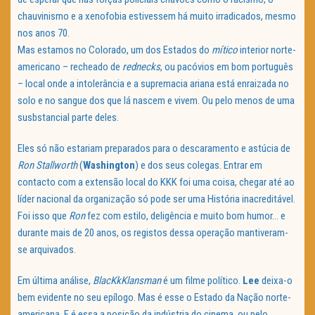
chauvinismo e a xenofobia estivessem há muito irradicados, mesmo
nos anos 70.
Mas estamos no Colorado, um dos Estados do
mítico
interior norte-
americano – recheado de
rednecks
, ou pacóvios em bom português
– local onde a intolerância e a supremacia ariana está enraizada no
solo e no sangue dos que lá nascem e vivem. Ou pelo menos de uma
susbstancial parte deles.
Eles só não estariam preparados para o descaramento e astúcia de
Ron Stallworth
(
Washington
) e dos seus colegas. Entrar em
contacto com a extensão local do KKK foi uma coisa, chegar até ao
líder nacional da organização só pode ser uma História inacreditável.
Foi isso que
Ron
fez com estilo, deligência e muito bom humor… e
durante mais de 20 anos, os registos dessa operação mantiveram-
se arquivados.
Em última análise,
BlacKkKlansman
é um filme político.
Lee
deixa-o
bem evidente no seu epílogo. Mas é esse o Estado da Nação norte-
americana. E é essa a posição da indústria do cinema, ou pelo