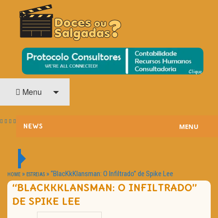
O Cinema? Uma Paixão!!
DOCES OU SALGADAS?
Menu
MENU
NEWS
ESTREIAS
PASSATEMPOS
»
»
“BlacKkKlansman: O Infiltrado” de Spike Lee
HOME
ESTREIAS
“BLACKKKLANSMAN: O INFILTRADO”
HOME CINEMA
DE SPIKE LEE
NOTA PESSOAL