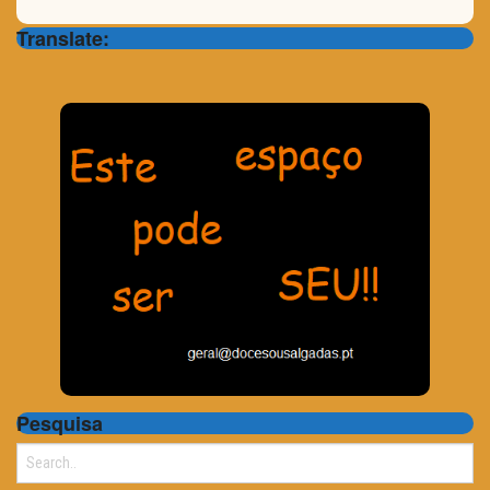
Translate:
Pesquisa
Search
for: