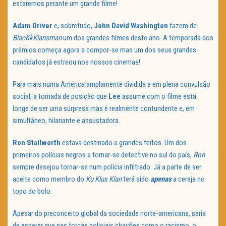
estaremos perante um grande filme!
Adam Driver
e, sobretudo,
John
David Washington
fazem de
BlacKkKlansman
um dos grandes filmes deste ano. A temporada dos
prémios começa agora a compor-se mas um dos seus grandes
candidatos já estreou nos nossos cinemas!
Para mais numa América amplamente dividida e em plena convulsão
social, a tomada de posição que
Lee
assume com o filme está
longe de ser uma surpresa mas é realmente contundente e, em
simultâneo, hilariante e assustadora.
Ron Stallworth
estava destinado a grandes feitos. Um dos
primeiros polícias negros a tornar-se detective no sul do país,
Ron
sempre desejou tornar-se num polícia infiltrado. Já a parte de ser
aceite como membro do
Ku Klux Klan
terá sido
apenas
a cereja no
topo do bolo.
Apesar do preconceito global da sociedade norte-americana, seria
de esperar que nas forças policiais chavões como o racismo, o