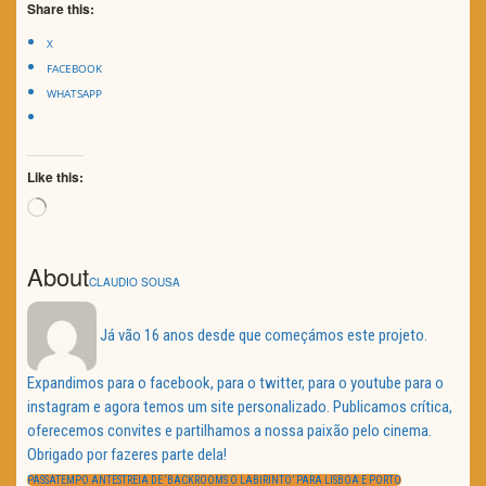
Share this:
X
FACEBOOK
WHATSAPP
Like this:
Loading…
About
CLAUDIO SOUSA
Já vão 16 anos desde que começámos este projeto.
Expandimos para o facebook, para o twitter, para o youtube para o
instagram e agora temos um site personalizado. Publicamos crítica,
oferecemos convites e partilhamos a nossa paixão pelo cinema.
Obrigado por fazeres parte dela!
Navegação
de
PREVIOUS
PASSATEMPO ANTESTREIA DE ‘BACKROOMS O LABIRINTO’ PARA LISBOA E PORTO