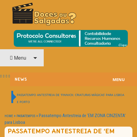
O Cinema? Uma Paixão!!
DOCES OU SALGADAS?
Menu
MENU
NEWS
ESTREIAS
PASSATEMPO ANTESTREIA DE ‘FINNICK: CRIATURAS MÁGICAS’ PARA LISBOA
E PORTO
PASSATEMPOS
»
»
Passatempo Antestreia de ‘EM ZONA CINZENTA’
HOME
PASSATEMPOS
HOME CINEMA
para Lisboa
PASSATEMPO ANTESTREIA DE ‘EM
NOTA PESSOAL