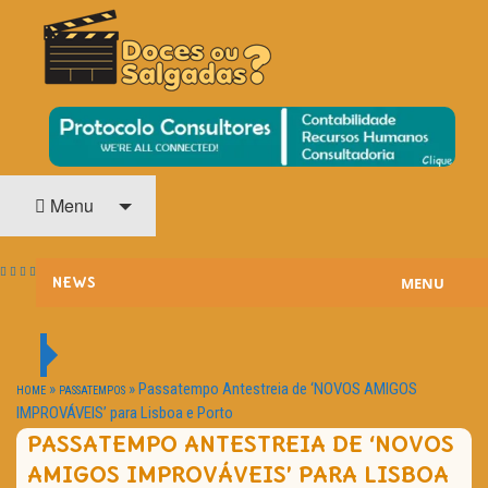
O Cinema? Uma Paixão!!
DOCES OU SALGADAS?
Menu
MENU
NEWS
ESTREIAS
PASSATEMPOS
»
»
Passatempo Antestreia de ‘NOVOS AMIGOS
HOME
PASSATEMPOS
IMPROVÁVEIS’ para Lisboa e Porto
HOME CINEMA
PASSATEMPO ANTESTREIA DE ‘NOVOS
AMIGOS IMPROVÁVEIS’ PARA LISBOA
NOTA PESSOAL