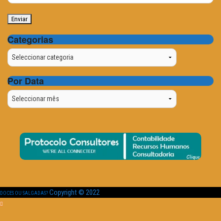
Categorias
Categorias
Por Data
Por
Data
Copyright © 2022
DOCES OU SALGADAS?