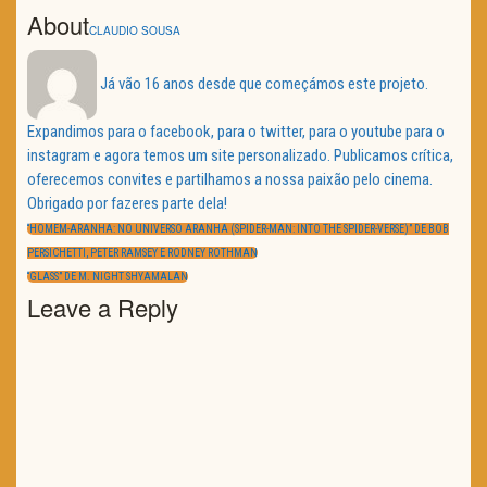
About
CLAUDIO SOUSA
Já vão 16 anos desde que começámos este projeto.
Expandimos para o facebook, para o twitter, para o youtube para o
instagram e agora temos um site personalizado. Publicamos crítica,
oferecemos convites e partilhamos a nossa paixão pelo cinema.
Obrigado por fazeres parte dela!
Navegação
de
PREVIOUS
“HOMEM-ARANHA: NO UNIVERSO ARANHA (SPIDER-MAN: INTO THE SPIDER-VERSE)” DE BOB
artigos
POST:
PERSICHETTI, PETER RAMSEY E RODNEY ROTHMAN
NEXT
“GLASS” DE M. NIGHT SHYAMALAN
POST:
Leave a Reply