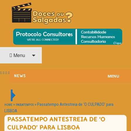
O Cinema? Uma Paixão!!
DOCES OU SALGADAS?
Menu
MENU
NEWS
ESTREIAS
PASSATEMPOS
»
»
Passatempo Antestreia de ‘O CULPADO’ para
HOME
PASSATEMPOS
LISBOA
HOME CINEMA
PASSATEMPO ANTESTREIA DE ‘O
CULPADO’ PARA LISBOA
NOTA PESSOAL