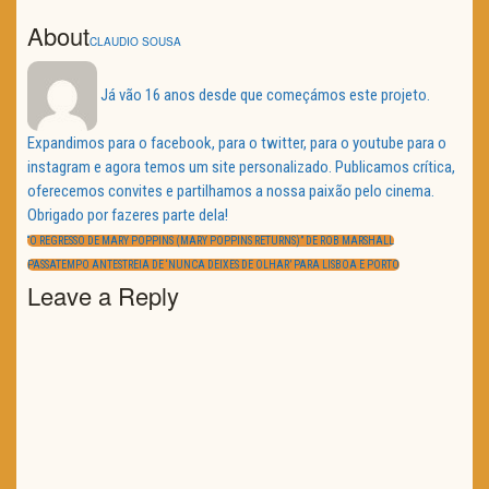
About
CLAUDIO SOUSA
Já vão 16 anos desde que começámos este projeto.
Expandimos para o facebook, para o twitter, para o youtube para o
instagram e agora temos um site personalizado. Publicamos crítica,
oferecemos convites e partilhamos a nossa paixão pelo cinema.
Obrigado por fazeres parte dela!
Navegação
de
PREVIOUS
“O REGRESSO DE MARY POPPINS (MARY POPPINS RETURNS)” DE ROB MARSHALL
artigos
POST:
NEXT
PASSATEMPO ANTESTREIA DE ‘NUNCA DEIXES DE OLHAR’ PARA LISBOA E PORTO
POST:
Leave a Reply