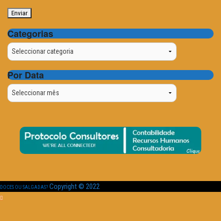
Categorias
Categorias
Por Data
Por
Data
Copyright © 2022
DOCES OU SALGADAS?