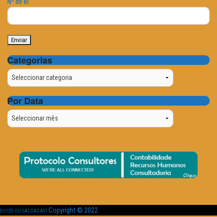
Nº de BI
Categorias
Categorias
Por Data
Por
Data
Copyright © 2022
DOCES OU SALGADAS?