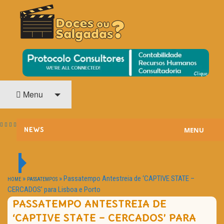
O Cinema? Uma Paixão!!
DOCES OU SALGADAS?
Menu
MENU
NEWS
ESTREIAS
PASSATEMPOS
»
»
Passatempo Antestreia de ‘CAPTIVE STATE –
HOME
PASSATEMPOS
CERCADOS’ para Lisboa e Porto
HOME CINEMA
PASSATEMPO ANTESTREIA DE
‘CAPTIVE STATE – CERCADOS’ PARA
NOTA PESSOAL