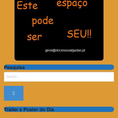
Pesquisa
Search
for:
Trailer e Poster do Dia