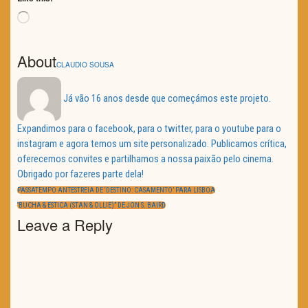
Loading…
About
CLAUDIO SOUSA
Já vão 16 anos desde que começámos este projeto.
Expandimos para o facebook, para o twitter, para o youtube para o
instagram e agora temos um site personalizado. Publicamos crítica,
oferecemos convites e partilhamos a nossa paixão pelo cinema.
Obrigado por fazeres parte dela!
Navegação
de
PREVIOUS
PASSATEMPO ANTESTREIA DE ‘DESTINO: CASAMENTO’ PARA LISBOA
artigos
POST:
NEXT
“BUCHA & ESTICA (STAN & OLLIE)” DE JON S. BAIRD
POST:
Leave a Reply