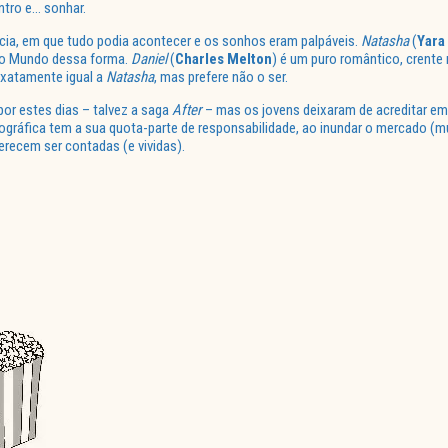
ntro e… sonhar.
cia, em que tudo podia acontecer e os sonhos eram palpáveis.
Natasha
(
Yara
vê o Mundo dessa forma.
Daniel
(
Charles Melton
) é um puro romântico, crente 
exatamente igual a
Natasha
, mas prefere não o ser.
or estes dias – talvez a saga
After
– mas os jovens deixaram de acreditar em 
tográfica tem a sua quota-parte de responsabilidade, ao inundar o mercado (m
merecem ser contadas (e vividas).