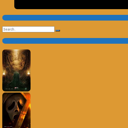
Pesquisa
Search
for:
Trailer e Poster do Dia