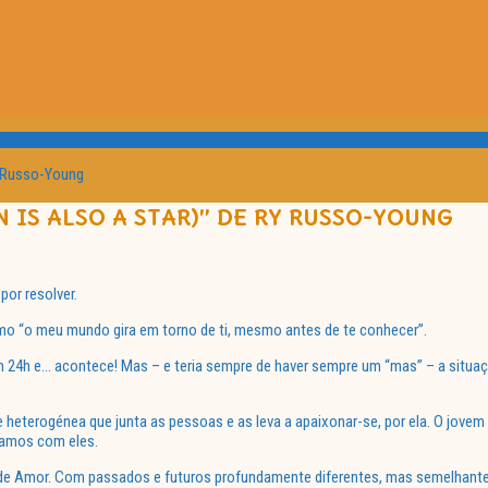
y Russo-Young
 IS ALSO A STAR)” DE RY RUSSO-YOUNG
or resolver.
mo “o meu mundo gira em torno de ti, mesmo antes de te conhecer”.
em 24h e… acontece! Mas – e teria sempre de haver sempre um “mas” – a situaç
 heterogénea que junta as pessoas e as leva a apaixonar-se, por ela. O jovem
vamos com eles.
ipo de Amor. Com passados e futuros profundamente diferentes, mas semelhant