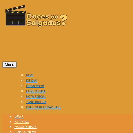
O Cinema? Uma Paixão!!
DOCES OU SALGADAS?
Menu
NEWS
ESTREIAS
PASSATEMPOS
HOME CINEMA
NOTA PESSOAL
TRAILER DO DIA
POLÍTICA DE PRIVACIDADE
NEWS
ESTREIAS
PASSATEMPOS
HOME CINEMA