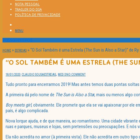
NOTA PESSOAL
TRAILER DO DIA
POLÍTICA DE PRIVACIDADE
MENU
Passatempos
»
»
“O Sol Também é uma Estrela (The Sun is Also a Star)” de R
HOME
ESTREIAS
“O SOL TAMBÉM É UMA ESTRELA (THE SUN
,
18/01/2020
CLAUDIO SOUSA
ESTREIAS
MED D
NO COMMENT
Tudo pronto para encerrarmos 2019! Mas antes temos duas pontas soltas p
A primeira dá pelo nome de
The Sun is Also a Sta
r, mais ou menos algo co
Boy meets girl
, obviamente. Ele promete que ela se vai apaixonar por ele 
país, é algo complicada.
Nova Iorque ajuda, e de que maneira, ao romantismo. Uma cidade vibrante e
ruas e parques, museus e lojas, sem pretensões ou preocupações. E nós 
Ela não acredita no amor (à primeira vista). Ele não acredita em outro t