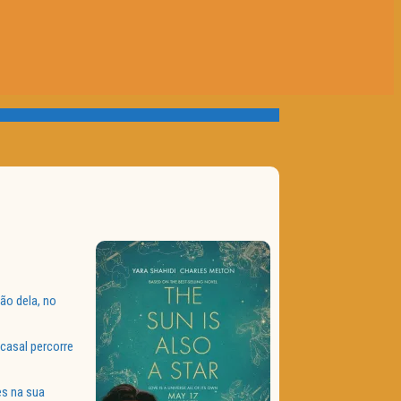
ão dela, no
 casal percorre
es na sua