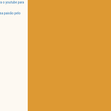
a o youtube para
sa paixão pelo