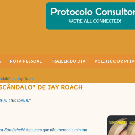
A
NOTA PESSOAL
TRAILER DO DIA
Política de Pri
ndalo” de Jay Roach
SCÂNDALO” DE JAY ROACH
,
REIAS
GR
NO COMMENT
ara
Bombshell
é daqueles que não merece a mínima