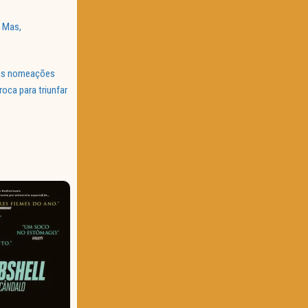
. Mas,
das nomeações
oca para triunfar