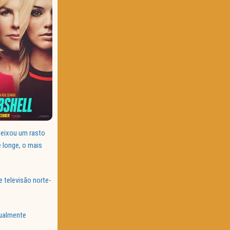
eixou um rasto
 longe, o mais
 televisão norte-
gualmente