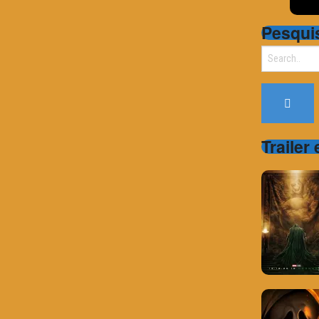
Pesqui
Search
for:
Trailer