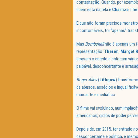
contestação. Quando, por exemplo,
quem está na tela é
Charlize The
É que não foram precisos monstros
incontornáveis, foi “apenas” tran
Mas
Bombshell
não é apenas um fe
representação.
Theron
,
Margot 
arrasam o enredo e colocam vários
palpável, desconcertante e arrasad
Roger Ailes
(
Lithgow
) transform
de abusos, assédios e inqualificá
marcante e mediático.
O filme vai evoluindo, num implac
americanos, ciclos de poder perver
Depois de, em 2015, ter entrado n
desconcertante e política, e memo