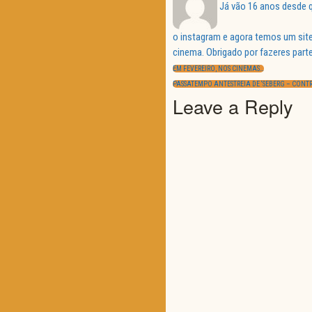
Já vão 16 anos desde q
o instagram e agora temos um site
Navegação
cinema. Obrigado por fazeres parte
de
PREVIOUS
artigos
EM FEVEREIRO, NOS CINEMAS…
POST:
NEXT
PASSATEMPO ANTESTREIA DE ‘SEBERG – CONTR
POST:
Leave a Reply