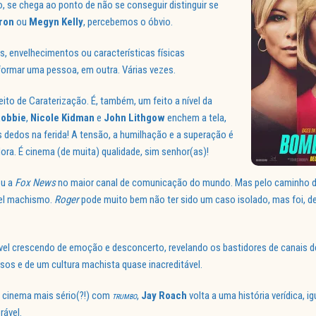
 se chega ao ponto de não se conseguir distinguir se
ron
ou
Megyn Kelly
, percebemos o óbvio.
, envelhecimentos ou características físicas
sformar uma pessoa, em outra. Várias vezes.
ito de Caraterização. É, também, um feito a nível da
Robbie
,
Nicole Kidman
e
John Lithgow
enchem a tela,
 dedos na ferida! A tensão, a humilhação e a superação é
ora. É cinema (de muita) qualidade, sim senhor(as)!
ou a
Fox News
no maior canal de comunicação do mundo. Mas pelo caminho d
vel machismo.
Roger
pode muito bem não ter sido um caso isolado, mas foi, de
ável crescendo de emoção e desconcerto, revelando os bastidores de canais de
sos e de um cultura machista quase inacreditável.
o cinema mais sério(?!) com
,
Jay Roach
volta a uma história verídica, i
TRUMBO
rável.