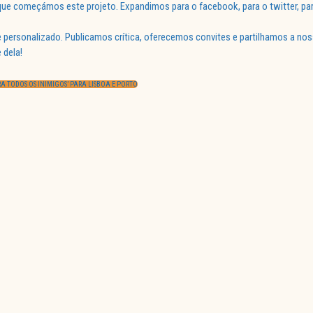
ue começámos este projeto. Expandimos para o facebook, para o twitter, par
 personalizado. Publicamos crítica, oferecemos convites e partilhamos a nos
 dela!
A TODOS OS INIMIGOS’ PARA LISBOA E PORTO