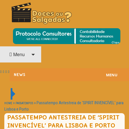
O Cinema? Uma Paixão!!
DOCES OU SALGADAS?
Menu
MENU
NEWS
ESTREIAS
PASSATEMPOS
»
»
Passatempo Antestreia de ‘SPIRIT INVENCÍVEL’ para
HOME
PASSATEMPOS
Lisboa e Porto
HOME CINEMA
PASSATEMPO ANTESTREIA DE ‘SPIRIT
INVENCÍVEL’ PARA LISBOA E PORTO
NOTA PESSOAL