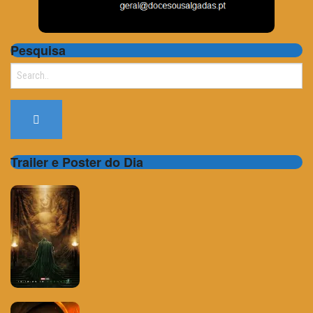
Pesquisa
Search
for:
Trailer e Poster do Dia