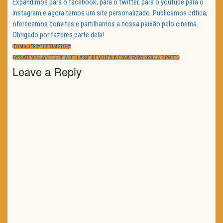
Expandimos para o facebook, para o twitter, para o youtube para o
instagram e agora temos um site personalizado. Publicamos crítica,
oferecemos convites e partilhamos a nossa paixão pelo cinema.
Obrigado por fazeres parte dela!
Navegação
de
PREVIOUS
“TOM & JERRY” DE TIM STORY
artigos
POST:
NEXT
PASSATEMPO ANTESTREIA DE ‘LASSIE DE VOLTA A CASA’ PARA LISBOA E PORTO
POST:
Leave a Reply