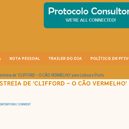
A
NOTA PESSOAL
TRAILER DO DIA
Política de Pri
streia de ‘CLIFFORD – O CÃO VERMELHO’ para Lisboa e Porto
TREIA DE ‘CLIFFORD – O CÃO VERMELHO’
SSATEMPOS
NO COMMENT