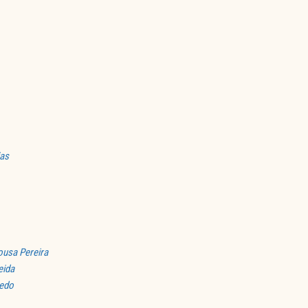
ias
ousa Pereira
eida
redo