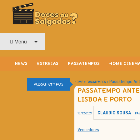
O Cinema? Uma Paixão!!
DOCES OU SALGADAS?
Menu
NEWS
ESTREIAS
PASSATEMPOS
HOME CINEM
»
»
Passatempo Ante
HOME
PASSATEMPOS
Passatempos
PASSATEMPO ANTES
LISBOA E PORTO
CLAUDIO SOUSA
10/12/2021
PA
Vencedores