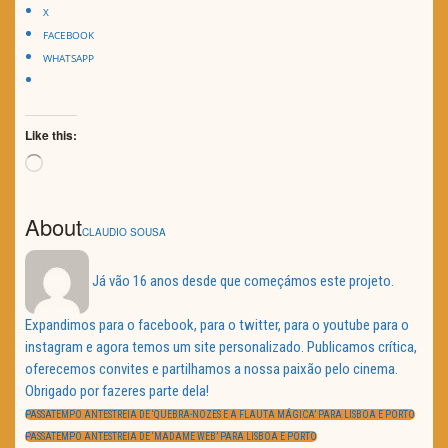
X
FACEBOOK
WHATSAPP
Like this:
Loading…
About
CLAUDIO SOUSA
Já vão 16 anos desde que começámos este projeto.
Expandimos para o facebook, para o twitter, para o youtube para o
instagram e agora temos um site personalizado. Publicamos crítica,
oferecemos convites e partilhamos a nossa paixão pelo cinema.
Obrigado por fazeres parte dela!
Navegação
de
PREVIOUS
PASSATEMPO ANTESTREIA DE ‘QUEBRA-NOZES E A FLAUTA MÁGICA’ PARA LISBOA E PORTO
artigos
POST:
NEXT
PASSATEMPO ANTESTREIA DE ‘MADAME WEB’ PARA LISBOA E PORTO
POST: