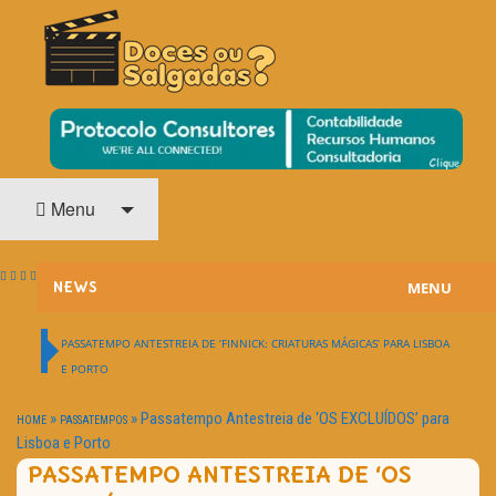
O Cinema? Uma Paixão!!
DOCES OU SALGADAS?
Menu
MENU
NEWS
ESTREIAS
PASSATEMPO ANTESTREIA DE ‘FINNICK: CRIATURAS MÁGICAS’ PARA LISBOA
E PORTO
PASSATEMPOS
»
»
Passatempo Antestreia de ‘OS EXCLUÍDOS’ para
HOME
PASSATEMPOS
HOME CINEMA
Lisboa e Porto
PASSATEMPO ANTESTREIA DE ‘OS
NOTA PESSOAL