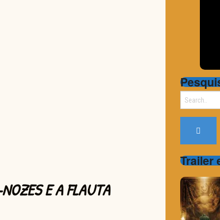
Pesqui
Search
for:
Trailer