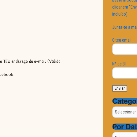
Basta introduz
clicar em "Env
incluído).
Junta-te a ma
O teu email
Nº de BI
Catego
Categorias
Por Da
Por