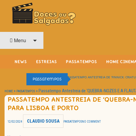
O Cinema? Uma Paixão!!
DOCES OU SALGADAS?
Menu
NEWS
ESTREIAS
PASSATEMPOS
HOME CINEM
PASSATEMPO ANTESTREIA DE ‘FINNICK: CRIATU
Passatempos
»
»
Passatempo Antestreia de ‘QUEBRA-NOZES E A FLAUTA
HOME
PASSATEMPOS
PASSATEMPO ANTESTREIA DE ‘QUEBRA-N
PARA LISBOA E PORTO
CLAUDIO SOUSA
12/02/2024
PASSATEMPOS
NO COMMENT