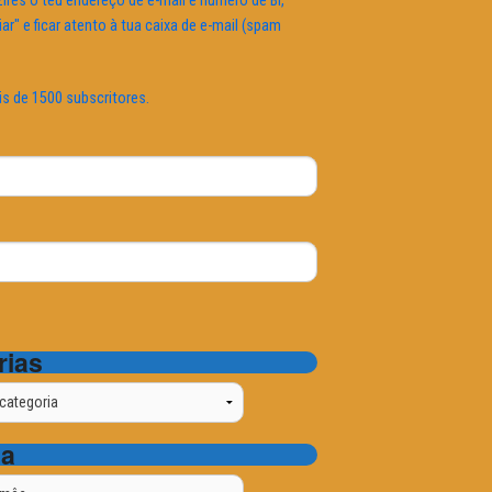
ires o teu endereço de e-mail e número de BI,
iar" e ficar atento à tua caixa de e-mail (spam
is de 1500 subscritores.
rias
ta