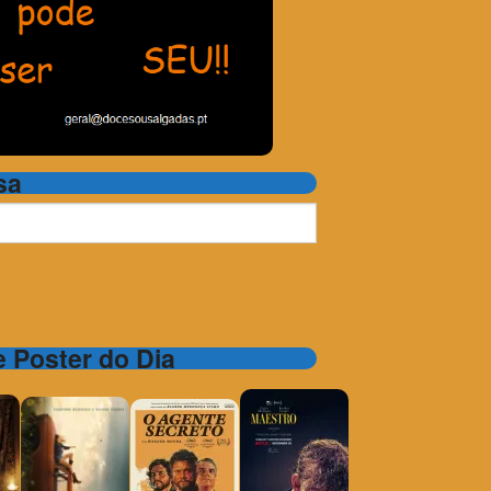
sa
 e Poster do Dia