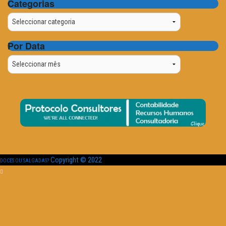
Categorias
Categorias
Por Data
Por
Data
Copyright © 2022
DOCES OU SALGADAS?