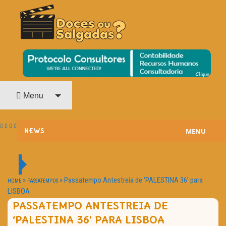
O Cinema? Uma Paixão!!
DOCES OU SALGADAS?
Menu
MENU
NEWS
ESTREIAS
PASSATEMPOS
»
»
Passatempo Antestreia de ‘PALESTINA 36’ para
HOME
PASSATEMPOS
LISBOA
HOME CINEMA
PASSATEMPO ANTESTREIA DE
‘PALESTINA 36’ PARA LISBOA
NOTA PESSOAL