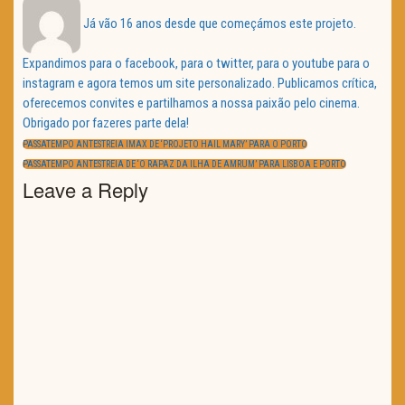
Já vão 16 anos desde que começámos este projeto.
Expandimos para o facebook, para o twitter, para o youtube para o
instagram e agora temos um site personalizado. Publicamos crítica,
oferecemos convites e partilhamos a nossa paixão pelo cinema.
Obrigado por fazeres parte dela!
Navegação
de
PREVIOUS
PASSATEMPO ANTESTREIA IMAX DE ‘PROJETO HAIL MARY’ PARA O PORTO
artigos
POST:
NEXT
PASSATEMPO ANTESTREIA DE ‘O RAPAZ DA ILHA DE AMRUM’ PARA LISBOA E PORTO
POST:
Leave a Reply