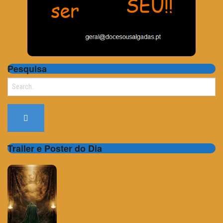
Pesquisa
Search
for:
Trailer e Poster do Dia