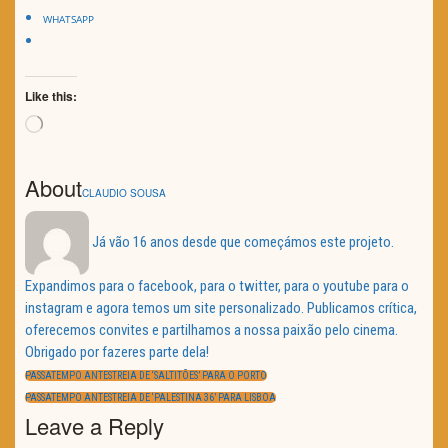
WHATSAPP
Like this:
Loading…
About
CLAUDIO SOUSA
Já vão 16 anos desde que começámos este projeto.
Expandimos para o facebook, para o twitter, para o youtube para o
instagram e agora temos um site personalizado. Publicamos crítica,
oferecemos convites e partilhamos a nossa paixão pelo cinema.
Obrigado por fazeres parte dela!
Navegação
de
PREVIOUS
PASSATEMPO ANTESTREIA DE ‘SALTITÕES’ PARA O PORTO
artigos
POST:
NEXT
PASSATEMPO ANTESTREIA DE ‘PALESTINA 36’ PARA LISBOA
POST:
Leave a Reply