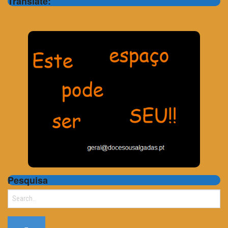
Translate:
Pesquisa
Search
for: