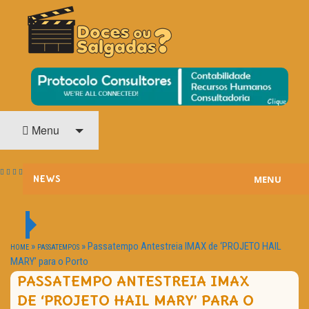
O Cinema? Uma Paixão!!
DOCES OU SALGADAS?
Menu
MENU
NEWS
ESTREIAS
PASSATEMPOS
»
»
Passatempo Antestreia IMAX de ‘PROJETO HAIL
HOME
PASSATEMPOS
MARY’ para o Porto
HOME CINEMA
PASSATEMPO ANTESTREIA IMAX
DE ‘PROJETO HAIL MARY’ PARA O
NOTA PESSOAL