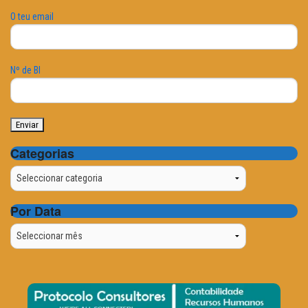
O teu email
Nº de BI
Categorias
Categorias
Por Data
Por
Data