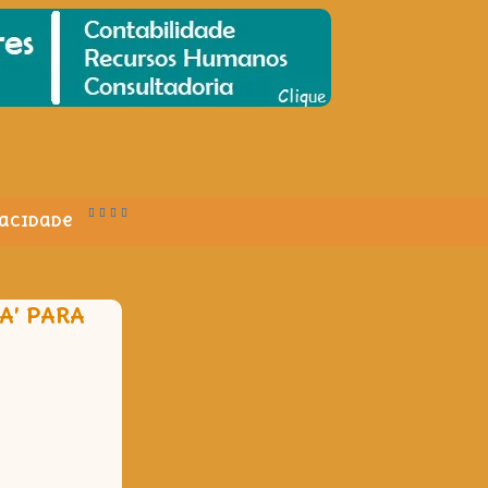
vacidade
A’ PARA