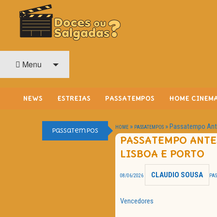
O Cinema? Uma Paixão!!
DOCES OU SALGADAS?
Menu
NEWS
ESTREIAS
PASSATEMPOS
HOME CINEM
»
»
Passatempo Ante
HOME
PASSATEMPOS
Passatempos
PASSATEMPO ANTES
LISBOA E PORTO
CLAUDIO SOUSA
08/06/2026
PA
Vencedores