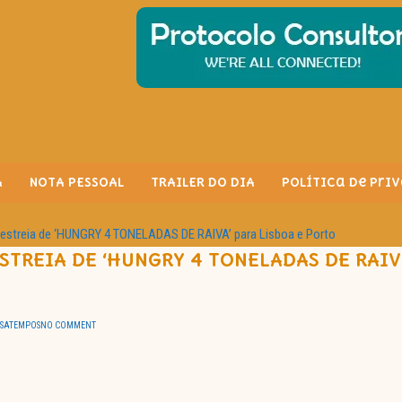
A
NOTA PESSOAL
TRAILER DO DIA
Política de Pri
streia de ‘HUNGRY 4 TONELADAS DE RAIVA’ para Lisboa e Porto
TREIA DE ‘HUNGRY 4 TONELADAS DE RAIV
SSATEMPOS
NO COMMENT