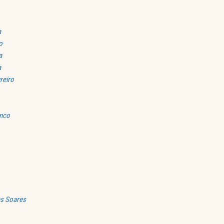
a
o
a
a
reiro
anco
es Soares