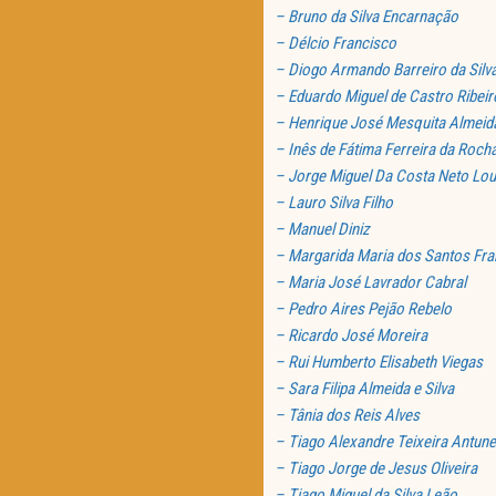
– Bruno da Silva Encarnação
– Délcio Francisco
– Diogo Armando Barreiro da Silv
– Eduardo Miguel de Castro Ribeir
– Henrique José Mesquita Almeid
– Inês de Fátima Ferreira da Roch
– Jorge Miguel Da Costa Neto Lou
– Lauro Silva Filho
– Manuel Diniz
– Margarida Maria dos Santos Fr
– Maria José Lavrador Cabral
– Pedro Aires Pejão Rebelo
– Ricardo José Moreira
– Rui Humberto Elisabeth Viegas
– Sara Filipa Almeida e Silva
– Tânia dos Reis Alves
– Tiago Alexandre Teixeira Antun
– Tiago Jorge de Jesus Oliveira
– Tiago Miguel da Silva Leão