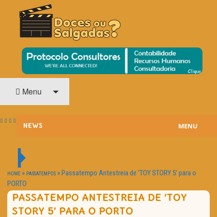
O Cinema? Uma Paixão!!
DOCES OU SALGADAS?
Menu
MENU
NEWS
ESTREIAS
PASSATEMPOS
»
»
Passatempo Antestreia de ‘TOY STORY 5’ para o
HOME
PASSATEMPOS
PORTO
HOME CINEMA
PASSATEMPO ANTESTREIA DE ‘TOY
STORY 5’ PARA O PORTO
NOTA PESSOAL