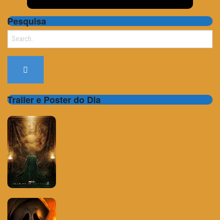
Pesquisa
Search
for:
Trailer e Poster do Dia