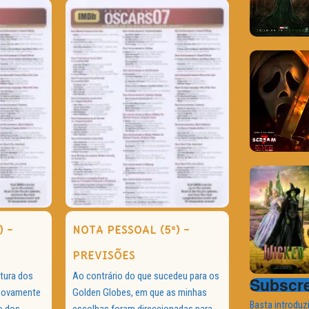
) –
NOTA PESSOAL (5ª) –
PREVISÕES
tura dos
Ao contrário do que sucedeu para os
Subscre
 novamente
Golden Globes, em que as minhas
Basta introduz
o dos
escolhas foram direccionadas para