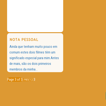
NOTA PESSOAL
Ainda que tenham muito pouco em
comum estes dois filmes têm um
significado especial para mim.Antes
de mais, são os dois primeiros
membros da minha...
Page 3 of 3
3
« PREV
1
2