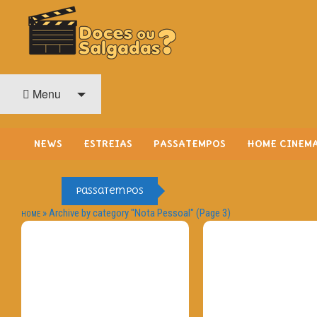
O Cinema? Uma Paixão!!
DOCES OU SALGADAS?
Menu
NEWS
ESTREIAS
PASSATEMPOS
HOME CINEM
Passatempos
»
Archive by category "Nota Pessoal"
(Page 3)
HOME