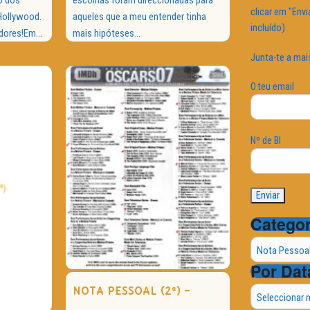
clicar em "Envi
Hollywood.
aqueles que a meu entender tinha
incluído).
ores!Em...
mais hipóteses...
Junta-te a mai
O teu email
Nº de BI
Categor
Categorias
Por Dat
Por
NOTA PESSOAL (2ª) –
Data