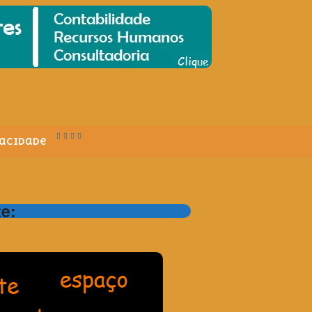
vacidade
te: