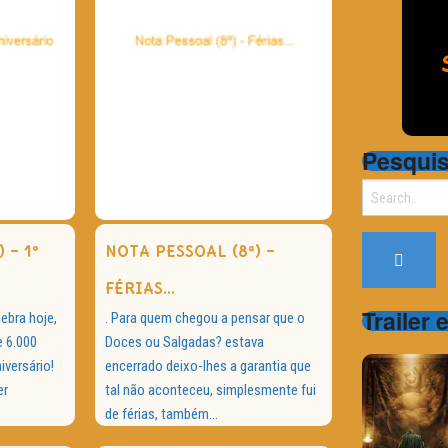
Pesqui
Search
for:
 – 1º
NOTA PESSOAL (8ª) –
FÉRIAS…
Trailer 
ebra hoje,
. Para quem chegou a pensar que o
e 6.000
Doces ou Salgadas? estava
iversário!
encerrado deixo-lhes a garantia que
er
tal não aconteceu, simplesmente fui
de férias, também...