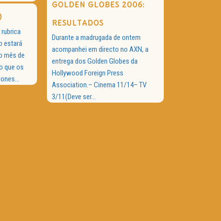
GOLDEN GLOBES 2006:
)
RESULTADOS
 rubrica
Durante a madrugada de ontem
o estará
acompanhei em directo no AXN, a
o mês de
entrega dos Golden Globes da
o que os
Hollywood Foreign Press
ones...
Association.– Cinema 11/14– TV
3/11(Deve ser...