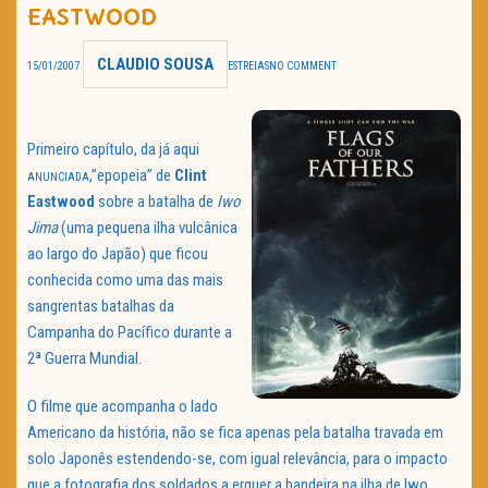
EASTWOOD
TRAILER DO DIA
CLAUDIO SOUSA
15/01/2007
ESTREIAS
NO COMMENT
Política de Privacidade
Primeiro capítulo, da já aqui
,”epopeia” de
Clint
ANUNCIADA
Eastwood
sobre a batalha de
Iwo
Jima
(uma pequena ilha vulcânica
ao largo do Japão) que ficou
conhecida como uma das mais
sangrentas batalhas da
Campanha do Pacífico durante a
2ª Guerra Mundial.
O filme que acompanha o lado
Americano da história, não se fica apenas pela batalha travada em
solo Japonês estendendo-se, com igual relevância, para o impacto
que a fotografia dos soldados a erguer a bandeira na ilha de Iwo