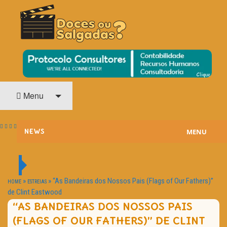
O Cinema? Uma Paixão!!
DOCES OU SALGADAS?
Menu
MENU
NEWS
ESTREIAS
PASSATEMPOS
»
»
“As Bandeiras dos Nossos Pais (Flags of Our Fathers)”
HOME
ESTREIAS
de Clint Eastwood
HOME CINEMA
“AS BANDEIRAS DOS NOSSOS PAIS
(FLAGS OF OUR FATHERS)” DE CLINT
NOTA PESSOAL