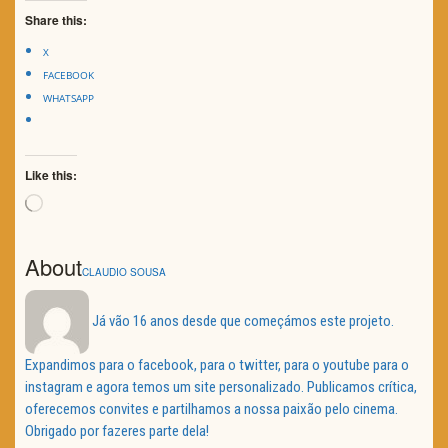
Share this:
X
FACEBOOK
WHATSAPP
Like this:
Loading…
About
CLAUDIO SOUSA
Já vão 16 anos desde que começámos este projeto.
Expandimos para o facebook, para o twitter, para o youtube para o
instagram e agora temos um site personalizado. Publicamos crítica,
oferecemos convites e partilhamos a nossa paixão pelo cinema.
Obrigado por fazeres parte dela!
Navegação