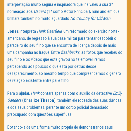
interpretação muito segura e inspiradora que lhe valeu a sua 3ª
nomeação aos
Oscars
(1ª como Actor Principal), num ano em que
brilhará também no muito aguardado
No Country for Old Man
.
Jones
interpreta
Hank Deerfield
, um reformado do exército norte-
americano, de regresso à sua base militar para tentar descobrir o
paradeiro do seu filho que se encontra de licença depois de mais
uma campanha no Iraque. Entre
flashbacks
, as fotos que recebeu do
seu filho e os vídeos que este gravou no telemóvel iremos
percebendo aos poucos o que está por detrás desse
desaparecimento, ao mesmo tempo que compreendemos o género
de relação existente entre pai e filho.
Para o ajudar,
Hank
contará apenas com o auxílio da detective
Emily
Sanders
(
Charlize Theron
), também ele rodeada das suas dúvidas
e dos seus problemas, perante um corpo policial demasiado
preocupado com questões supérfluas.
Dotando-a de uma forma muito própria de demonstrar os seus