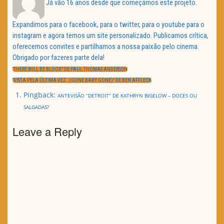
Já vão 16 anos desde que começámos este projeto.
Expandimos para o facebook, para o twitter, para o youtube para o
instagram e agora temos um site personalizado. Publicamos crítica,
oferecemos convites e partilhamos a nossa paixão pelo cinema.
Obrigado por fazeres parte dela!
Navegação
de
PREVIOUS
“THERE WILL BE BLOOD” DE PAUL THOMAS ANDERSON
artigos
POST:
NEXT
“VISTA PELA ÚLTIMA VEZ…(GONE BABY GONE)” DE BEN AFFLECK
POST:
Pingback:
ANTEVISÃO “DETROIT” DE KATHRYN BIGELOW – DOCES OU
SALGADAS?
Leave a Reply