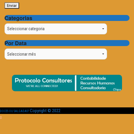
Categorias
Categorias
Por Data
Por
Data
Copyright © 2022
DOCES OU SALGADAS?