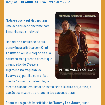
CLAUDIO SOUSA
11/02/2008
ESTREIAS
1 COMMENT
TRAILER DO DIA
Política de Privacidade
Nota-se que
Paul Haggis
tem
uma sensibilidade diferente para
filmar dramas emotivos!
Não sei se é resultado da sua
convivência artística com
Clint
Eastwood
ou se é próprio da sua
natureza mas parece evidente que
o realizador de
Crash
(e
argumentista frequente de
Eastwood
) partilha com o “seu
mentor” a mesma melancolia, o
mesmo cuidado em filmar de forma bela e subtil a dor, a raiva, a
paixão que invade os protagonistas das suas obras.
Desta vez o grande beneficiário foi
Tommy Lee Jones
, numa