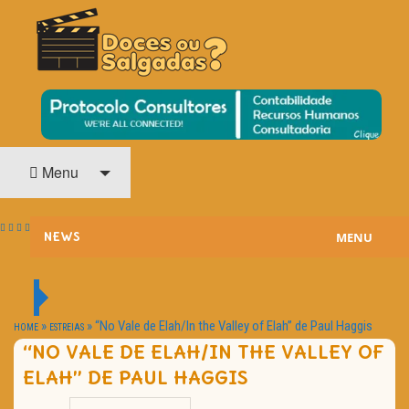
O Cinema? Uma Paixão!!
DOCES OU SALGADAS?
Menu
MENU
NEWS
ESTREIAS
PASSATEMPOS
»
»
“No Vale de Elah/In the Valley of Elah” de Paul Haggis
HOME
ESTREIAS
“NO VALE DE ELAH/IN THE VALLEY OF
HOME CINEMA
ELAH” DE PAUL HAGGIS
NOTA PESSOAL