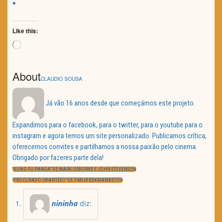
Like this:
Loading…
About
CLAUDIO SOUSA
Já vão 16 anos desde que começámos este projeto.
Expandimos para o facebook, para o twitter, para o youtube para o
instagram e agora temos um site personalizado. Publicamos crítica,
oferecemos convites e partilhamos a nossa paixão pelo cinema.
Obrigado por fazeres parte dela!
Navegação
de
PREVIOUS
“KUNG FU PANDA” DE MARK OSBORNE E JOHN STEVENSON
artigos
POST:
NEXT
“PROCURADO (WANTED)” DE TIMUR BEKMAMBETOV
POST:
nininha
diz: