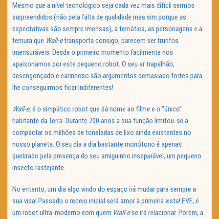
Mesmo que a nível tecnológico seja cada vez mais difícil sermos
surpreendidos (não pela falta de qualidade mas sim porque as
expectativas são sempre imensas), a temática, as personagens e a
ternura que
Wall-e
transporta consigo, parecem ser trunfos
imensuráveis. Desde o primeiro momento facilmente nos
apaixonamos por este pequeno robot. O seu ar trapalhão,
desengonçado e carinhoso são argumentos demasiado fortes para
lhe conseguirmos ficar indiferentes!
Wall-e,
é o simpático robot que dá nome ao filme e o “único”
habitante da Terra. Durante 700 anos a sua função limitou-se a
compactar os milhões de toneladas de lixo ainda existentes no
nosso planeta. O seu dia a dia bastante monótono é apenas
quebrado pela presença do seu amiguinho inseparável, um pequeno
insecto rastejante.
No entanto, um dia algo vindo do espaço irá mudar para sempre a
sua vida! Passado o receio inicial será amor à primeira vista! EVE, é
um robot ultra-moderno com quem
Wall-e
se irá relacionar. Porém, a