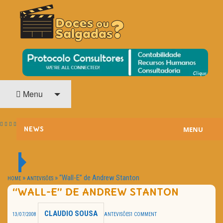
O Cinema? Uma Paixão!!
DOCES OU SALGADAS?
Menu
MENU
NEWS
ESTREIAS
PASSATEMPOS
»
»
“Wall-E” de Andrew Stanton
HOME
ANTEVISÕES
“WALL-E” DE ANDREW STANTON
HOME CINEMA
CLAUDIO SOUSA
13/07/2008
ANTEVISÕES
1 COMMENT
NOTA PESSOAL