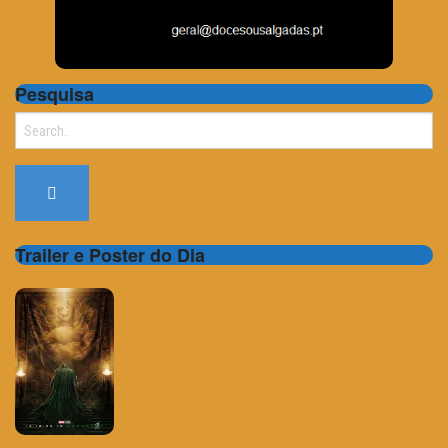
Pesquisa
Search
for:
Trailer e Poster do Dia