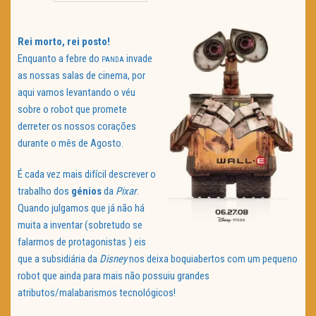
TRAILER DO DIA
Rei morto, rei posto!
Política de Privacidade
Enquanto a febre do
invade
PANDA
as nossas salas de cinema, por
aqui vamos levantando o véu
sobre o robot que promete
derreter os nossos corações
durante o mês de Agosto.
É cada vez mais difícil descrever o
trabalho dos
génios
da
Pixar
.
Quando julgamos que já não há
muita a inventar (sobretudo se
falarmos de protagonistas ) eis
que a subsidiária da
Disney
nos deixa boquiabertos com um pequeno
robot que ainda para mais não possuiu grandes
atributos/malabarismos tecnológicos!