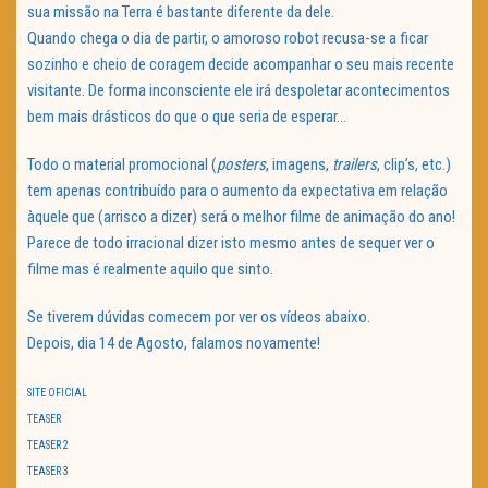
sua missão na Terra é bastante diferente da dele.
Quando chega o dia de partir, o amoroso robot recusa-se a ficar
sozinho e cheio de coragem decide acompanhar o seu mais recente
visitante. De forma inconsciente ele irá despoletar acontecimentos
bem mais drásticos do que o que seria de esperar…
Todo o material promocional (
posters
, imagens,
trailers
, clip’s, etc.)
tem apenas contribuído para o aumento da expectativa em relação
àquele que (arrisco a dizer) será o melhor filme de animação do ano!
Parece de todo irracional dizer isto mesmo antes de sequer ver o
filme mas é realmente aquilo que sinto.
Se tiverem dúvidas comecem por ver os vídeos abaixo.
Depois, dia 14 de Agosto, falamos novamente!
SITE OFICIAL
TEASER
TEASER 2
TEASER 3