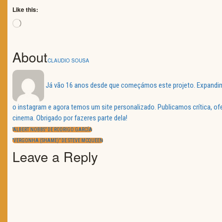
Like this:
Loading…
About
CLAUDIO SOUSA
Já vão 16 anos desde que começámos este projeto. Expandimos
o instagram e agora temos um site personalizado. Publicamos crítica, o
Navegação
cinema. Obrigado por fazeres parte dela!
de
PREVIOUS
artigos
“ALBERT NOBBS” DE RODRIGO GARCÍA
POST:
NEXT
“VERGONHA (SHAME)” DE STEVE MCQUEEN
POST:
Leave a Reply