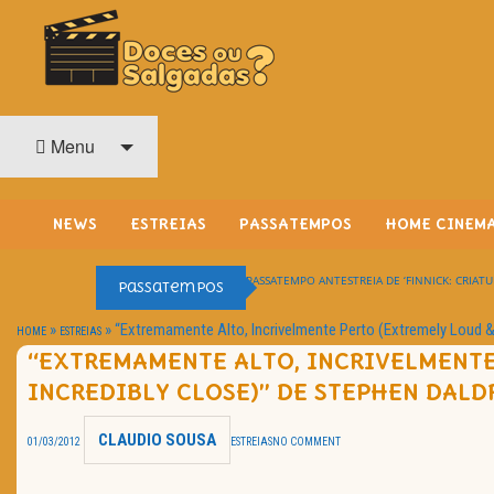
O Cinema? Uma Paixão!!
DOCES OU SALGADAS?
Menu
NEWS
ESTREIAS
PASSATEMPOS
HOME CINEM
PASSATEMPO ANTESTREIA DE ‘FINNICK: CRIATU
Passatempos
»
»
“Extremamente Alto, Incrivelmente Perto (Extremely Loud & 
HOME
ESTREIAS
“EXTREMAMENTE ALTO, INCRIVELMENTE
INCREDIBLY CLOSE)” DE STEPHEN DALD
CLAUDIO SOUSA
01/03/2012
ESTREIAS
NO COMMENT