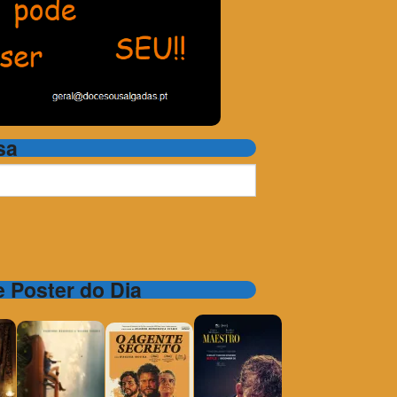
sa
 e Poster do Dia