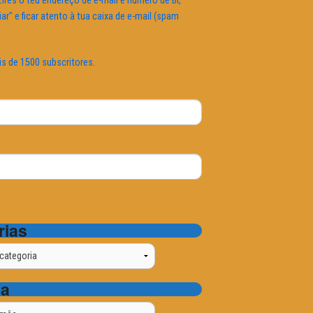
ires o teu endereço de e-mail e número de BI,
iar" e ficar atento à tua caixa de e-mail (spam
is de 1500 subscritores.
rias
ta