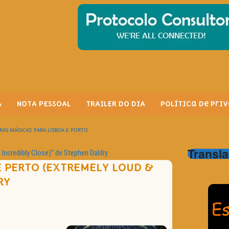
A
NOTA PESSOAL
TRAILER DO DIA
Política de Pri
RAS MÁGICAS’ PARA LISBOA E PORTO
Transla
Incredibly Close)” de Stephen Daldry
 PERTO (EXTREMELY LOUD &
RY