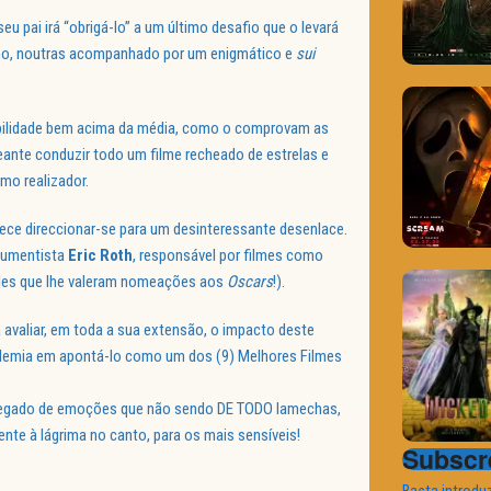
eu pai irá “obrigá-lo” a um último desafio que o levará
inho, noutras acompanhado por um enigmático e
sui
ibilidade bem acima da média, como o comprovam as
ante conduzir todo um filme recheado de estrelas e
mo realizador.
e direccionar-se para um desinteressante desenlace.
rgumentista
Eric
Roth
, responsável por filmes como
eles que lhe valeram nomeações aos
Oscars
!).
 avaliar, em toda a sua extensão, o impacto deste
ademia em apontá-lo como um dos (9) Melhores Filmes
rregado de emoções que não sendo DE TODO lamechas,
ente à lágrima no canto, para os mais sensíveis!
Subscre