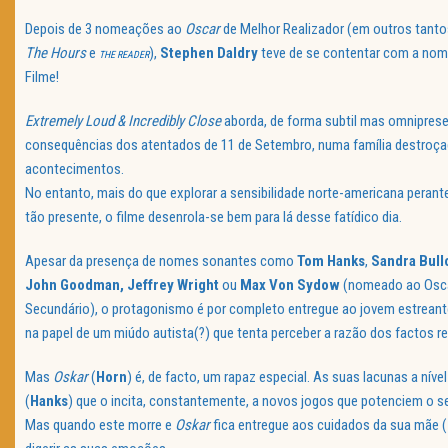
Depois de 3 nomeações ao
Oscar
de Melhor Realizador (em outros tanto
The Hours
e
),
Stephen
Daldry
teve de se contentar com a nom
THE READER
Filme!
Extremely Loud & Incredibly Close
aborda, de forma subtil mas omniprese
consequências dos atentados de 11 de Setembro, numa família destroça
acontecimentos.
No entanto, mais do que explorar a sensibilidade norte-americana perante
tão presente, o filme desenrola-se bem para lá desse fatídico dia.
Apesar da presença de nomes sonantes como
Tom Hanks
,
Sandra
Bull
John Goodman, Jeffrey Wright
ou
Max
Von
Sydow
(nomeado ao Osca
Secundário), o protagonismo é por completo entregue ao jovem estrean
na papel de um miúdo autista(?) que tenta perceber a razão dos factos r
Mas
Oskar
(
Horn
) é, de facto, um rapaz especial. As suas lacunas a nív
(
Hanks
) que o incita, constantemente, a novos jogos que potenciem o 
Mas quando este morre e
Oskar
fica entregue aos cuidados da sua mãe (