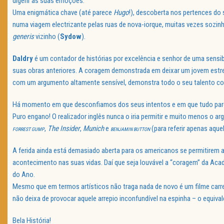
digerir as suas emoções.
Uma enigmática chave (até parece
Hugo
!), descoberta nos pertences do s
numa viagem electrizante pelas ruas de nova-iorque, muitas vezes soz
generis
vizinho (
Sydow
).
Daldry
é um contador de histórias por excelência e senhor de uma sens
suas obras anteriores. A coragem demonstrada em deixar um jovem estre
com um argumento altamente sensível, demonstra todo o seu talento co
Há momento em que desconfiamos dos seus intentos e em que tudo parec
Puro engano! O realizador inglês nunca o iria permitir e muito menos o a
,
The
Insider
,
Munich
e
(para referir apenas aqu
FORREST
GUMP
BENJAMIN
BUTTON
A ferida ainda está demasiado aberta para os americanos se permitirem a
acontecimento nas suas vidas. Daí que seja louvável a “coragem” da Ac
do Ano.
Mesmo que em termos artísticos não traga nada de novo é um filme ca
não deixa de provocar aquele arrepio inconfundível na espinha – o equival
Bela História!