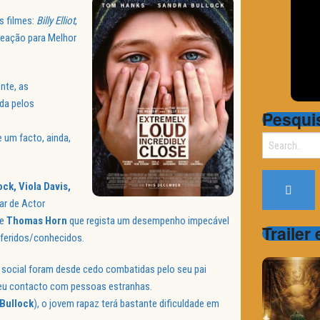
s filmes:
Billy Elliot
,
eação para Melhor
nte, as
da pelos
Pesqui
 um facto, ainda,
Search
for:
ock, Viola Davis,
r de Actor
te
Thomas
Horn
que regista um desempenho impecável
Trailer
eferidos/conhecidos.
el social foram desde cedo combatidas pelo seu pai
seu contacto com pessoas estranhas.
Bullock
), o jovem rapaz terá bastante dificuldade em