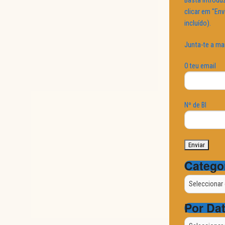
Basta introduz
clicar em "Env
incluído).
Junta-te a ma
O teu email
Nº de BI
Catego
Categorias
Por Da
Por