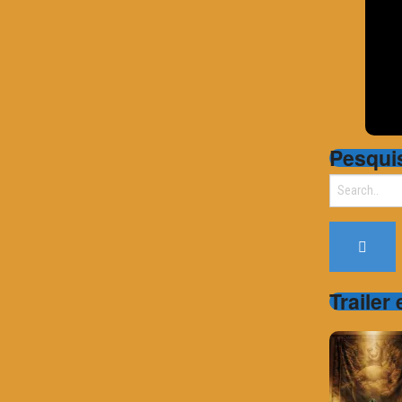
Pesqui
Search
for:
Trailer