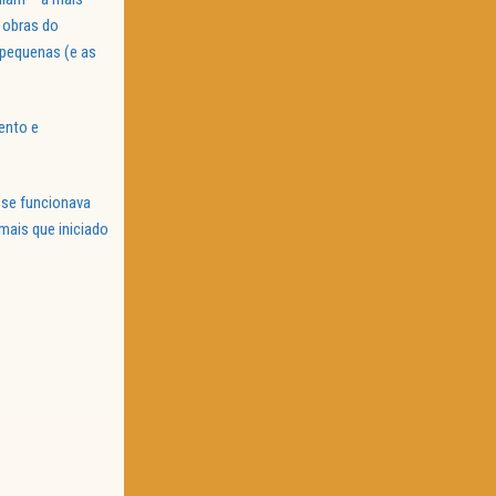
 obras do
 pequenas (e as
ento e
sse funcionava
mais que iniciado