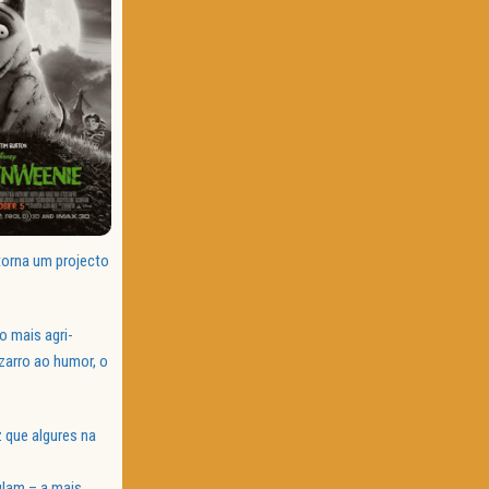
torna um projecto
 mais agri-
izarro ao humor, o
z que algures na
ulam – a mais