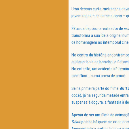
Uma dessas curta-metragens dav
jovem rapaz – de carne e osso – q
28 anos depois, o realizador de
DAR
transforma a sua ideia original n
de homenagem ao intemporal cinem
No centro da história encontramo
qualquer bola de beisebol e fiel a
No entanto, um acidente irá termi
científico… numa prova de amor!
Se na primeira parte do filme
Burt
doce), já na segunda metade entram
suspense à doçura, a fantasia à d
Apesar de ser um filme de animaç
Disney
ainda há quem se coce com
Apresentado a preto e branco e com