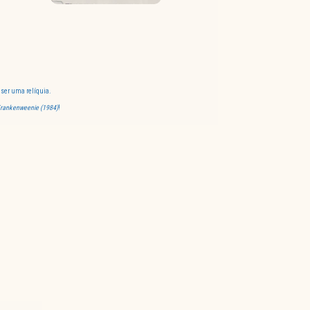
ser uma relíquia.
rankenweenie (1984)
!