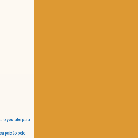
a o youtube para
sa paixão pelo