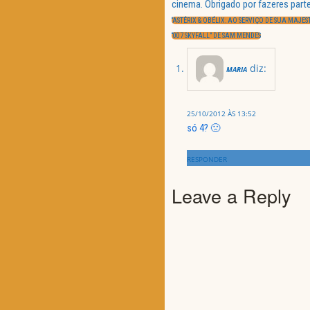
Navegação
cinema. Obrigado por fazeres parte
de
PREVIOUS
artigos
“ASTÉRIX & OBÉLIX: AO SERVIÇO DE SUA MAJES
POST:
NEXT
“007 SKYFALL” DE SAM MENDES
POST:
diz:
MARIA
25/10/2012 ÀS 13:52
só 4? 🙁
RESPONDER
Leave a Reply