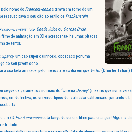
a pelo nome de
Frankenweenie
e girava em torno de um
ue ressuscitava o seu cão ao estilo de
Frankenstein
.
,
,
Beetle Juice
ou
Corpse Bride
,
K SHADOWS
SWEENEY TODD
um filme de animação em 3D e acrescenta-lhe umas pitadas
a de terror.
s
Sparky
, um cão super carinhoso, obcecado por uma
migo do seu jovem dono.
nar a sua bela amizade, pelo menos até ao dia em que
Victor
(
Charlie Tahan
) 
on
segue os parâmetros normais do “cinema
Disney
” (mesmo que numa versão
os, em definitivo, no universo típico do realizador californiano, juntando o b
escoberta.
ão em 3D,
Frankenweenie
está longe de ser um filme para crianças! Algo me di
 isto tudo.
 alguns diálogos sinistros – já para não falar de alguns
seres
que por lá pop