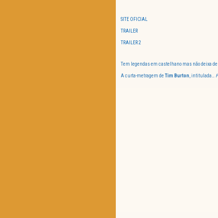
SITE OFICIAL
TRAILER
TRAILER 2
Tem legendas em castelhano mas não deixa de 
A curta-metragem de
Tim Burton
, intitulada…
F