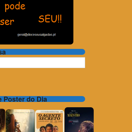
sa
 e Poster do Dia