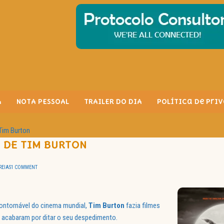
A
NOTA PESSOAL
TRAILER DO DIA
Política de Pri
Tim Burton
 DE TIM BURTON
REIAS
1 COMMENT
contornável do cinema mundial,
Tim Burton
fazia filmes
 acabaram por ditar o seu despedimento.