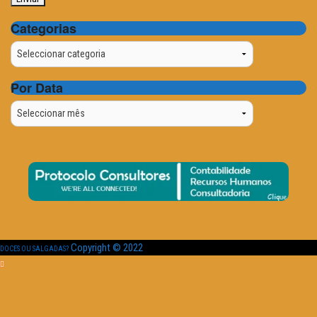
Categorias
Categorias
Por Data
Por
Data
Copyright © 2022
DOCES OU SALGADAS?