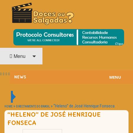
O Cinema? Uma Paixão!!
DOCES OU SALGADAS?
Menu
MENU
NEWS
ESTREIAS
PASSATEMPOS
»
»
“Heleno” de José Henrique Fonseca
HOME
DIRECTAMENTE DO BRASIL
“HELENO” DE JOSÉ HENRIQUE
HOME CINEMA
FONSECA
NOTA PESSOAL