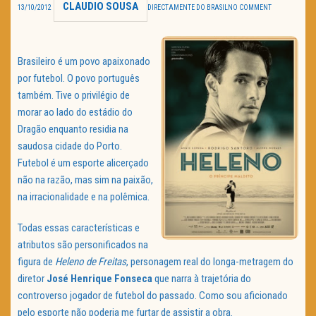
CLAUDIO SOUSA
13/10/2012
DIRECTAMENTE DO BRASIL
NO COMMENT
TRAILER DO DIA
Política de Privacidade
Brasileiro é um povo apaixonado
por futebol. O povo português
também. Tive o privilégio de
morar ao lado do estádio do
Dragão enquanto residia na
saudosa cidade do Porto.
Futebol é um esporte alicerçado
não na razão, mas sim na paixão,
na irracionalidade e na polêmica.
Todas essas características e
atributos são personificados na
figura de
Heleno de Freitas
, personagem real do longa-metragem do
diretor
José Henrique Fonseca
que narra à trajetória do
controverso jogador de futebol do passado. Como sou aficionado
pelo esporte não poderia me furtar de assistir a obra.