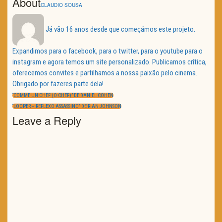
About
CLAUDIO SOUSA
Já vão 16 anos desde que começámos este projeto.
Expandimos para o facebook, para o twitter, para o youtube para o
instagram e agora temos um site personalizado. Publicamos crítica,
oferecemos convites e partilhamos a nossa paixão pelo cinema.
Obrigado por fazeres parte dela!
Navegação
de
PREVIOUS
“COMME UN CHEF (O CHEF)” DE DANIEL COHEN
artigos
POST:
NEXT
“LOOPER – REFLEXO ASSASSINO” DE RIAN JOHNSON
POST:
Leave a Reply