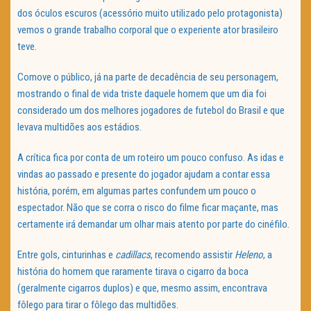
dos óculos escuros (acessório muito utilizado pelo protagonista)
vemos o grande trabalho corporal que o experiente ator brasileiro
teve.
Comove o público, já na parte de decadência de seu personagem,
mostrando o final de vida triste daquele homem que um dia foi
considerado um dos melhores jogadores de futebol do Brasil e que
levava multidões aos estádios.
A crítica fica por conta de um roteiro um pouco confuso. As idas e
vindas ao passado e presente do jogador ajudam a contar essa
história, porém, em algumas partes confundem um pouco o
espectador. Não que se corra o risco do filme ficar maçante, mas
certamente irá demandar um olhar mais atento por parte do cinéfilo.
Entre gols, cinturinhas e
cadillacs
, recomendo assistir
Heleno
, a
história do homem que raramente tirava o cigarro da boca
(geralmente cigarros duplos) e que, mesmo assim, encontrava
fôlego para tirar o fôlego das multidões.