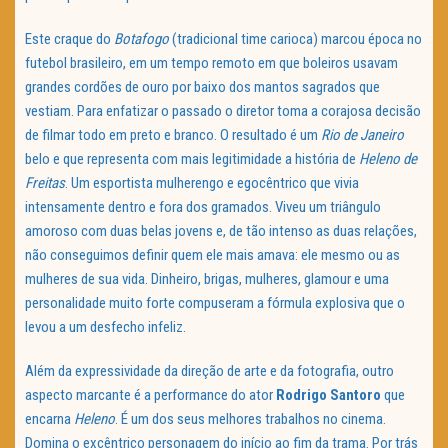
Este craque do
Botafogo
(tradicional time carioca) marcou época no
futebol brasileiro, em um tempo remoto em que boleiros usavam
grandes cordões de ouro por baixo dos mantos sagrados que
vestiam. Para enfatizar o passado o diretor toma a corajosa decisão
de filmar todo em preto e branco. O resultado é um
Rio de Janeiro
belo e que representa com mais legitimidade a história de
Heleno de
Freitas
. Um esportista mulherengo e egocêntrico que vivia
intensamente dentro e fora dos gramados. Viveu um triângulo
amoroso com duas belas jovens e, de tão intenso as duas relações,
não conseguimos definir quem ele mais amava: ele mesmo ou as
mulheres de sua vida. Dinheiro, brigas, mulheres, glamour e uma
personalidade muito forte compuseram a fórmula explosiva que o
levou a um desfecho infeliz.
Além da expressividade da direção de arte e da fotografia, outro
aspecto marcante é a performance do ator
Rodrigo Santoro
que
encarna
Heleno
. É um dos seus melhores trabalhos no cinema.
Domina o excêntrico personagem do início ao fim da trama. Por trás