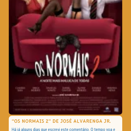
“OS NORMAIS 2” DE JOSÉ ALVARENGA JR.
Há já alguns dias que escrevi este comentário. O tempo voa e