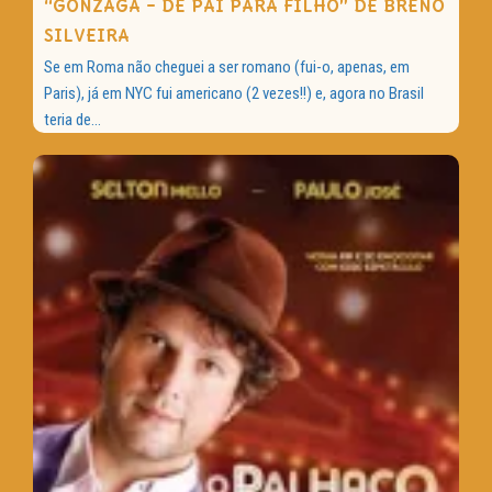
“GONZAGA – DE PAI PARA FILHO” DE BRENO
SILVEIRA
Se em Roma não cheguei a ser romano (fui-o, apenas, em
Paris), já em NYC fui americano (2 vezes!!) e, agora no Brasil
teria de...