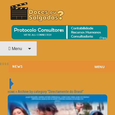
O Cinema? Uma Paixão!!
DOCES OU SALGADAS?
Menu
MENU
NEWS
ESTREIAS
PASSATEMPOS
»
Archive by category "Directamente do Brasil"
HOME
HOME CINEMA
NOTA PESSOAL