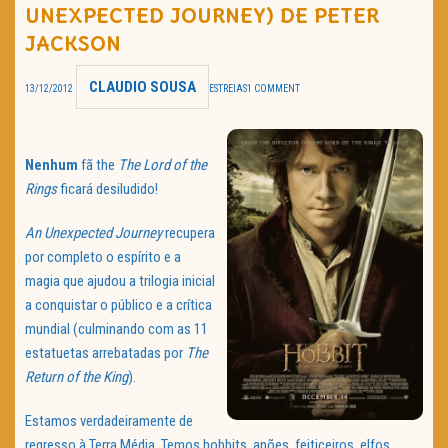
UNEXPECTED JOURNEY) DE PETER
TRAILER DO DIA
JACKSON
Política de Privacidade
CLAUDIO SOUSA
13/12/2012
ESTREIAS
1 COMMENT
Nenhum
fã the
The Lord of the
Rings
ficará desiludido!
An Unexpected Journey
recupera
por completo o espírito e a
magia que ajudou a trilogia inicial
a conquistar o público e a crítica
mundial (culminando com as 11
estatuetas arrebatadas por
The
Return of the King
).
Estamos verdadeiramente de
regresso à Terra Média. Temos hobbits, anões, feiticeiros, elfos,