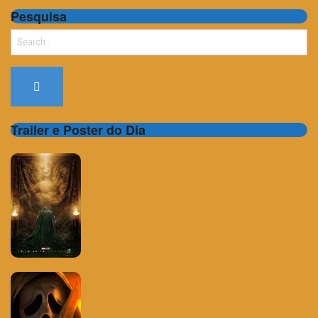
Pesquisa
Search
for:
Trailer e Poster do Dia