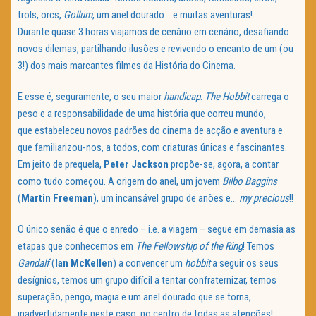
trols, orcs,
Gollum
, um anel dourado… e muitas aventuras!
Durante quase 3 horas viajamos de cenário em cenário, desafiando
novos dilemas, partilhando ilusões e revivendo o encanto de um (ou
3!) dos mais marcantes filmes da História do Cinema.
E esse é, seguramente, o seu maior
handicap
.
The Hobbit
carrega o
peso e a responsabilidade de uma história que correu mundo,
que estabeleceu novos padrões do cinema de acção e aventura e
que familiarizou-nos, a todos, com criaturas únicas e fascinantes.
Em jeito de prequela,
Peter Jackson
propõe-se, agora, a contar
como tudo começou. A origem do anel, um jovem
Bilbo Baggins
(
Martin Freeman
), um incansável grupo de anões e…
my precious
!!
O único senão é que o enredo – i.e. a viagem – segue em demasia as
etapas que conhecemos em
The Fellowship of the Ring
! Temos
Gandalf
(
Ian
McKellen
) a convencer um
hobbit
a seguir os seus
desígnios, temos um grupo difícil a tentar confraternizar, temos
superação, perigo, magia e um anel dourado que se torna,
inadvertidamente neste caso, no centro de todas as atenções!