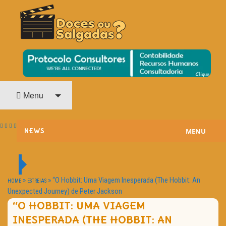
O Cinema? Uma Paixão!!
DOCES OU SALGADAS?
Menu
MENU
NEWS
ESTREIAS
PASSATEMPOS
»
»
“O Hobbit: Uma Viagem Inesperada (The Hobbit: An
HOME
ESTREIAS
Unexpected Journey) de Peter Jackson
HOME CINEMA
“O HOBBIT: UMA VIAGEM
INESPERADA (THE HOBBIT: AN
NOTA PESSOAL