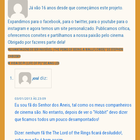
Já vão 16 anos desde que começámos este projeto.
Expandimos para o facebook, para o twitter, para o youtube para o
instagram e agora temos um site personalizado. Publicamos crítica,
oferecemos convites e partilhamos a nossa paixão pelo cinema.
Obrigado por fazeres parte dela!
Navegação
de
PREVIOUS
“AS VANTAGENS DE SER INVISÍVEL (THE PERKS OF BEING A WALLFLOWER)” DE STEPHEN
artigos
POST:
CHBOSKY
NEXT
“A VIDA DE PI (LIFE OF PI)” DE ANG LEE
POST:
diz:
JOSÉ
03/01/2013 ÀS 23:09
Eu sou fã do Senhor dos Aneis, tal como os meus companheiros
de cinema são. No entanto, depois de ver o "Hobbit" devo dizer
que ficamos todos um pouco desampontados!
Dizer: nenhum fã the The Lord of the Rings ficará desiludido!,