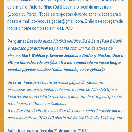
do e-mail: o título do filme (Dá & Leva) e o local da antestreia
(Lisboa ou Porto). Todas as respostas deverão ser enviadas para o
nosso e-mail: docesousalgadas@gmail.com. E não se esqueçam de
incluir o nome completo e nº de BI/CC!
Pergunta:
Baseado numa história verídica, Dá & Leva (Pain & Gain)
é realizado por
Michael Bay
e conta com um trio de atores de
eleição,
Mark Wahlberg
,
Dwayne Johnson
e
Anthony Mackie
.
Qual o
último filme de cada um (dos 4!) a ser comentado no nosso blog e
quantas pipocas recebeu (sabor incluído, se se aplicar)?
Desafio:
Publica no mural da nossa página do facebook
(
), juntamente com o nome do filme (P&G) e o
DOCESOUSALGADASBLOG
local da antestreia (Porto ou Lisboa) uma foto tua/original que nos
remeta para o ‘Doces ou Salgadas’.
A melhor foto do Porto
e
a melhor de Lisboa ganha 1 convite duplo
para a antestreia. DESAFIO aberto até às 23h59 de dia 19 de agosto.
Antestreia, quarta-feira dia 21 de agosto, 21h30.