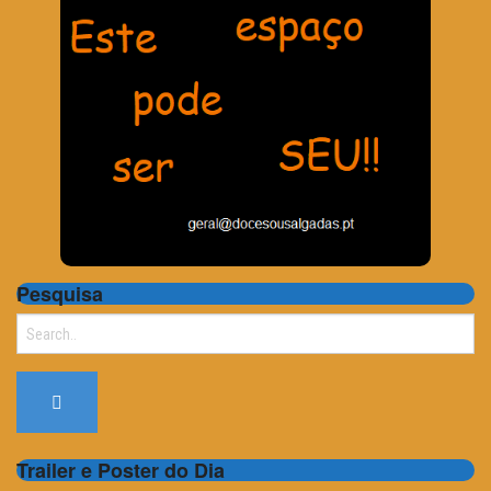
Pesquisa
Search
for:
Trailer e Poster do Dia