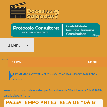
O Cinema? Uma Paixão!!
DOCES OU SALGADAS?
Menu
MENU
NEWS
ESTREIAS
PASSATEMPO ANTESTREIA DE ‘FINNICK: CRIATURAS MÁGICAS’ PARA LISBOA
E PORTO
PASSATEMPOS
»
»
Passatempo Antestreia de “Dá & Leva (PAIN & GAIN)
HOME
PASSATEMPOS
HOME CINEMA
para Lisboa e Porto
PASSATEMPO ANTESTREIA DE “DÁ &
NOTA PESSOAL