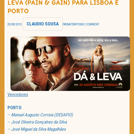
LEVA (PAIN & GAIN) PARA LISBOA E
TRAILER DO DIA
PORTO
Política de Privacidade
CLAUDIO SOUSA
20/08/2013
PASSATEMPOS
NO COMMENT
Vencedores
PORTO
– Manuel Augusto Correia (DESAFIO)
– José Oliveira Gonçalves da Silva
– José Miguel da Silva Magalhães