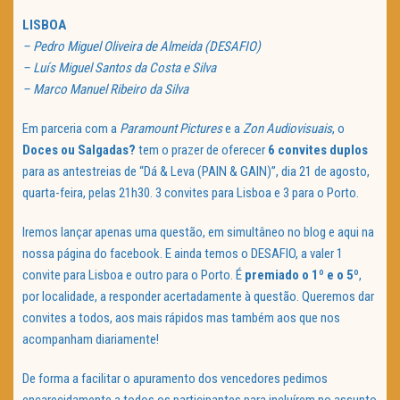
LISBOA
– Pedro Miguel Oliveira de Almeida (DESAFIO)
– Luís Miguel Santos da Costa e Silva
– Marco Manuel Ribeiro da Silva
Em parceria com a
Paramount Pictures
e a
Zon Audiovisuais
, o
Doces ou Salgadas?
tem o prazer de oferecer
6 convites duplos
para as antestreias de “Dá & Leva (PAIN & GAIN)”, dia 21 de agosto,
quarta-feira, pelas 21h30. 3 convites para Lisboa e 3 para o Porto.
Iremos lançar apenas uma questão, em simultâneo no blog e aqui na
nossa página do facebook. E ainda temos o DESAFIO, a valer 1
convite para Lisboa e outro para o Porto. É
premiado o 1º e o 5º
,
por localidade, a responder acertadamente à questão. Queremos dar
convites a todos, aos mais rápidos mas também aos que nos
acompanham diariamente!
De forma a facilitar o apuramento dos vencedores pedimos
encarecidamente a todos os participantes para incluírem no assunto