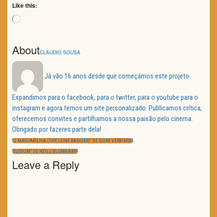
Like this:
Loading…
About
CLAUDIO SOUSA
Já vão 16 anos desde que começámos este projeto.
Expandimos para o facebook, para o twitter, para o youtube para o
instagram e agora temos um site personalizado. Publicamos crítica,
oferecemos convites e partilhamos a nossa paixão pelo cinema.
Obrigado por fazeres parte dela!
Navegação
de
PREVIOUS
“O MASCARILHA (THE LONE RANGER)” DE GORE VERBINSKI
artigos
POST:
NEXT
“ELYSIUM” DE NEILL BLOMKAMP
POST:
Leave a Reply