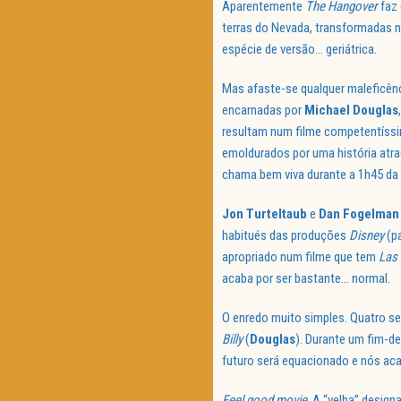
Aparentemente
The Hangover
faz
terras do Nevada, transformadas 
espécie de versão… geriátrica.
Mas afaste-se qualquer maleficên
encarnadas por
Michael Douglas
resultam num filme competentíssi
emoldurados por uma história atrae
chama bem viva durante a 1h45 da 
Jon Turteltaub
e
Dan Fogelman
habitués das produções
Disney
(pa
apropriado num filme que tem
Las
acaba por ser bastante… normal.
O enredo muito simples. Quatro se
Billy
(
Douglas
). Durante um fim-de
futuro será equacionado e nós a
Feel good movie
. A “velha” desig