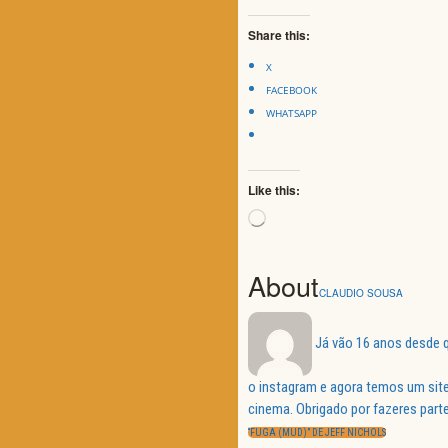
Share this:
X
FACEBOOK
WHATSAPP
Like this:
Loading…
About
CLAUDIO SOUSA
Já vão 16 anos desde q
o instagram e agora temos um site
Navegação
cinema. Obrigado por fazeres parte
de
PREVIOUS
“FUGA (MUD)” DE JEFF NICHOLS
POST: