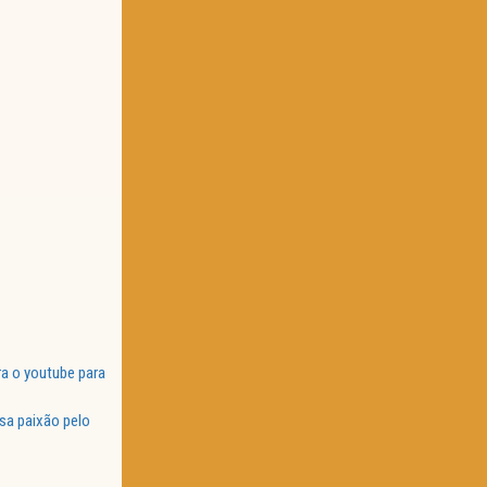
a o youtube para
sa paixão pelo