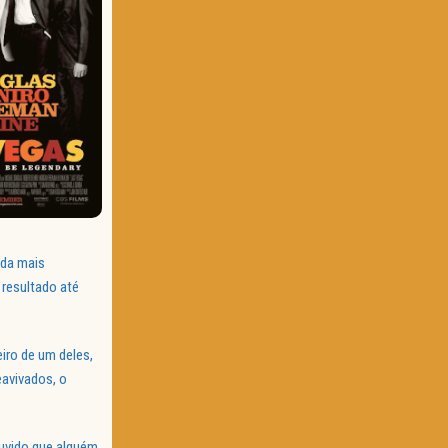
ada mais
 resultado até
iro de um deles,
eavivados, o
duvido que alguém