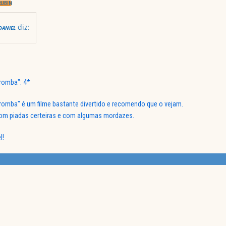
RUBIN
diz:
DANIEL
romba": 4*
romba" é um filme bastante divertido e recomendo que o vejam.
om piadas certeiras e com algumas mordazes.
l!