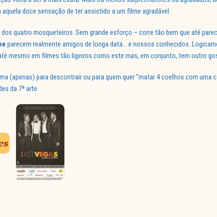
 aquela doce sensação de ter assistido a um filme agradável.
dos quatro mosqueteiros. Sem grande esforço – corre tão bem que até parece
ne
parecem realmente amigos de longa data… e nossos conhecidos. Logicam
s, até mesmo em filmes tão ligeiros como este mas, em conjunto, tem outro go
nema (apenas) para descontrair ou para quem quer “matar 4 coelhos com uma c
es da 7ª arte.