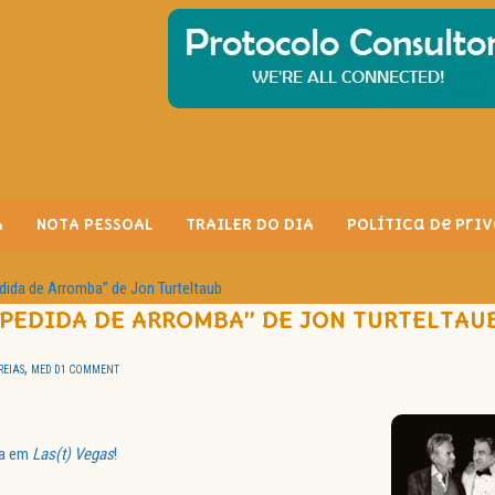
A
NOTA PESSOAL
TRAILER DO DIA
Política de Pri
dida de Arromba” de Jon Turteltaub
SPEDIDA DE ARROMBA” DE JON TURTELTAU
,
REIAS
MED D
1 COMMENT
ta em
Las(t) Vegas
!