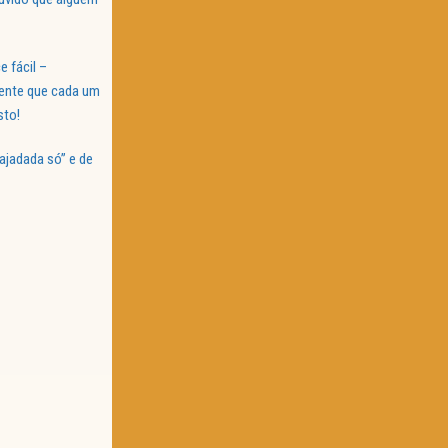
 fácil –
ente que cada um
sto!
ajadada só” e de