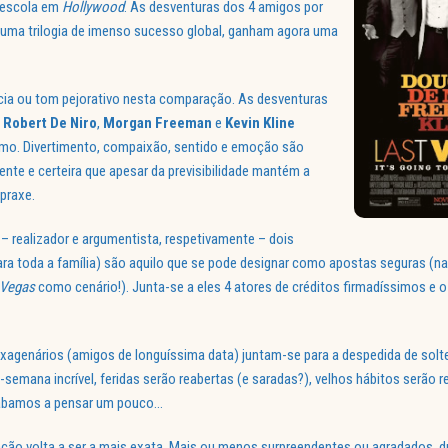
 escola em
Hollywood
. As desventuras dos 4 amigos por
numa trilogia de imenso sucesso global, ganham agora uma
cia ou tom pejorativo nesta comparação. As desventuras
,
Robert De Niro
,
Morgan Freeman
e
Kevin Kline
mo. Divertimento, compaixão, sentido e emoção são
nte e certeira que apesar da previsibilidade mantém a
praxe.
– realizador e argumentista, respetivamente – dois
ra toda a família) são aquilo que se pode designar como apostas seguras (n
 Vegas
como cenário!). Junta-se a eles 4 atores de créditos firmadíssimos e o
xagenários (amigos de longuíssima data) juntam-se para a despedida de solte
-semana incrível, feridas serão reabertas (e saradas?), velhos hábitos serão r
cabamos a pensar um pouco…
nação volta a ser a mais exata. Mais ou menos surpreendentes ou agradados, 