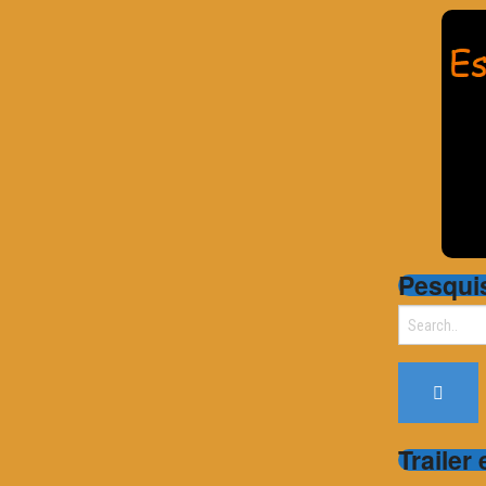
Pesqui
Search
for:
Trailer