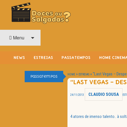
O Cinema? Uma Paixão!!
DOCES OU SALGADAS?
Menu
NEWS
ESTREIAS
PASSATEMPOS
HOME CINEM
»
»
“Last Vegas – Despe
HOME
ESTREIAS
Passatempos
“LAST VEGAS – DE
CLAUDIO SOUSA
24/11/2013
EST
4 atores de imenso talento.. à sol