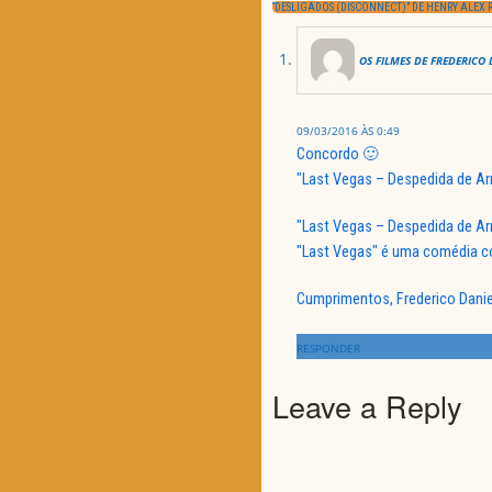
artigos
NEXT
“DESLIGADOS (DISCONNECT)” DE HENRY ALEX 
POST:
OS FILMES DE FREDERICO 
09/03/2016 ÀS 0:49
Concordo 🙂
"Last Vegas – Despedida de Ar
"Last Vegas – Despedida de Ar
"Last Vegas" é uma comédia c
Cumprimentos, Frederico Danie
RESPONDER
Leave a Reply