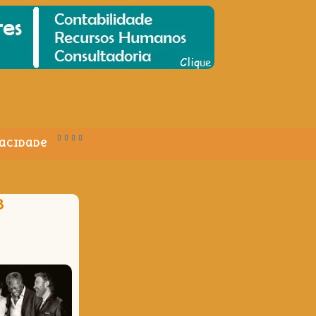
vacidade
B