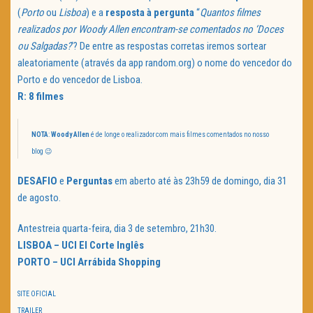
(
Porto
ou
Lisboa
) e a
resposta à pergunta
“
Quantos filmes
realizados por Woody Allen encontram-se comentados no ‘Doces
ou Salgadas?
‘? De entre as respostas corretas iremos sortear
aleatoriamente (através da app random.org) o nome do vencedor do
Porto e do vencedor de Lisboa.
R: 8 filmes
NOTA
:
Woody Allen
é de longe o realizador com mais filmes comentados no nosso
blog 😉
DESAFIO
e
Perguntas
em aberto até às 23h59 de domingo, dia 31
de agosto.
Antestreia quarta-feira, dia 3 de setembro, 21h30.
LISBOA – UCI El Corte Inglês
PORTO – UCI Arrábida Shopping
SITE OFICIAL
TRAILER