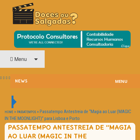
O Cinema? Uma Paixão!!
DOCES OU SALGADAS?
Menu
MENU
NEWS
ESTREIAS
PASSATEMPOS
»
»
Passatempo Antestreia de “Magia ao Luar (MAGIC
HOME
PASSATEMPOS
IN THE MOONLIGHT)” para Lisboa e Porto
HOME CINEMA
PASSATEMPO ANTESTREIA DE “MAGIA
AO LUAR (MAGIC IN THE
NOTA PESSOAL