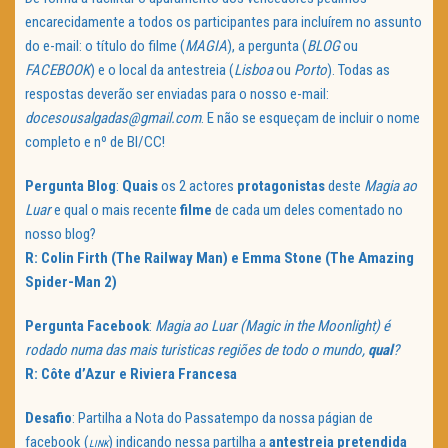
encarecidamente a todos os participantes para incluírem no assunto
do e-mail: o título do filme (
MAGIA
), a pergunta (
BLOG
ou
FACEBOOK
) e o local da antestreia (
Lisboa
ou
Porto
). Todas as
respostas deverão ser enviadas para o nosso e-mail:
docesousalgadas@gmail.com
. E não se esqueçam de incluir o nome
completo e nº de BI/CC!
Pergunta Blog
:
Quais
os 2 actores
protagonistas
deste
Magia ao
Luar
e qual o mais recente
filme
de cada um deles comentado no
nosso blog?
R: Colin Firth (The Railway Man) e Emma Stone (The Amazing
Spider-Man 2)
Pergunta Facebook
:
Magia ao Luar (Magic in the Moonlight) é
rodado numa das mais turisticas regiões de todo o mundo,
qual
?
R: Côte d’Azur e Riviera Francesa
Desafio
: Partilha a Nota do Passatempo da nossa págian de
facebook (
) indicando nessa partilha a
antestreia pretendida
LINK