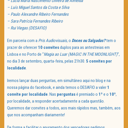
– Lúcia Maria Nascimento Oliveira de Almeida
– Luís Miguel Santos da Costa e Silva
– Paulo Alexandre Ribeiro Fernandes
– Sara Patrícia Fernandes Ribeiro
– Rui Viegas (DESAFIO)
Em parceria com a
Pris Audiovisuais
, o
Doces ou Salgadas?
tem o
prazer de oferecer
10 convites
duplos para as antestreias em
Lisboa e no Porto de “
Magia ao Luar (MAGIC IN THE MOONLIGHT)
“,
no dia 3 de setembro, quarta-feira, pelas 21h30.
5 convites por
localidade
.
Iremos lançar duas perguntas, em simultâneo aqui no blog e na
nossa página do facebook, e ainda temos o DESAFIO a valer
1
convite por localidade
. Nas
perguntas
é premiado o
1º
e o
10º
,
por localidade, a responder acertadamente a cada questão.
Queremos dar convites a todos, aos mais rápidos mas, também, aos
que nos acompanham diariamente!
De forma a facilitar o apuramento dos vencedores pedimos