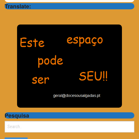
Translate:
Pesquisa
Search
for: