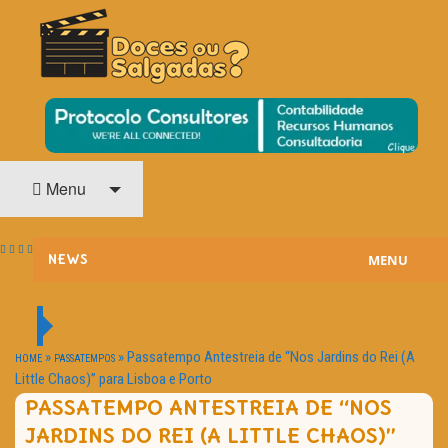
O Cinema? Uma Paixão!!
DOCES OU SALGADAS?
Menu
MENU
NEWS
ESTREIAS
PASSATEMPOS
»
»
Passatempo Antestreia de “Nos Jardins do Rei (A
HOME
PASSATEMPOS
Little Chaos)” para Lisboa e Porto
HOME CINEMA
PASSATEMPO ANTESTREIA DE “NOS
JARDINS DO REI (A LITTLE CHAOS)”
NOTA PESSOAL