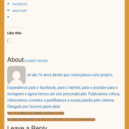
FACEBOOK
WHATSAPP
Like this:
Loading…
About
CLAUDIO SOUSA
Já vão 16 anos desde que começámos este projeto.
Expandimos para o facebook, para o twitter, para o youtube para o
instagram e agora temos um site personalizado. Publicamos crítica,
oferecemos convites e partilhamos a nossa paixão pelo cinema.
Obrigado por fazeres parte dela!
Navegação
de
PREVIOUS
“FAZ-TE HOMEM (GET HARD)” DE ETAN COHEN
artigos
POST:
NEXT
“A IDADE DE ADALINE (THE AGE OF ADALINE)” DE LEE TOLAND KRIEGER
POST:
Leave a Reply