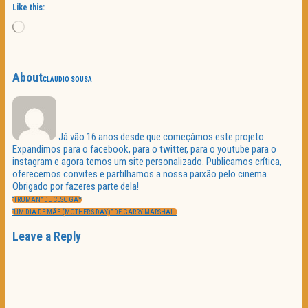
Like this:
Loading…
About
CLAUDIO SOUSA
Já vão 16 anos desde que começámos este projeto.
Expandimos para o facebook, para o twitter, para o youtube para o
instagram e agora temos um site personalizado. Publicamos crítica,
oferecemos convites e partilhamos a nossa paixão pelo cinema.
Obrigado por fazeres parte dela!
Navegação
PREVIOUS
de
“TRUMAN” DE CESC GAY
POST:
artigos
NEXT
“UM DIA DE MÃE (MOTHER’S DAY)” DE GARRY MARSHALL
POST:
Leave a Reply