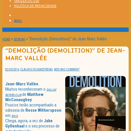
TRAILER DO DIA
POLÍTICA DE PRIVACIDADE
MENU
Passatempos
»
»
“Demolição (Demolition)” de Jean-Marc Vallée
HOME
ESTREIAS
“DEMOLIÇÃO (DEMOLITION)” DE JEAN-
MARC VALLÉE
,
02/05/2016
CLAUDIO SOUSA
ESTREIAS
MED S
NO COMMENT
Jean-Marc Vallée
.
Muitos reconheceram o
DALLAS
de
Matthew
BUYERS CLUB
McConaughey
.
Poucos terão acompanhado a
odisseia de
Resse Witherspoon
em
.
WILD
Chega, agora, a vez de
Jake
Gyllenhaal
e o seu processo de