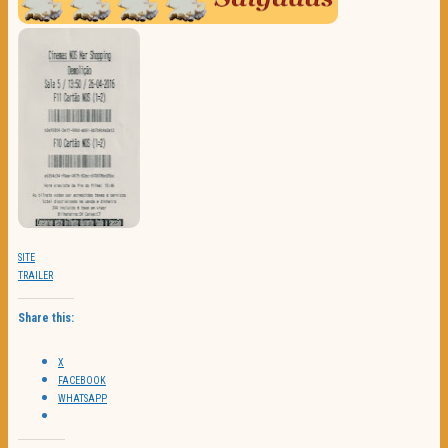
SITE
TRAILER
Share this:
X
FACEBOOK
WHATSAPP