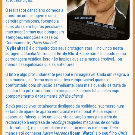
autodestruição.
O realizador canadiano começa a
construir uma imagem e uma
carreira primorosas, focando a
suas obras em figuras peculiares
mas magnânimas que congregam
atenções, emoções e desejos.
Curiosamente,
Davis Mitchell
(
Gyllenhaal
) é o primeiro dos seus protagonistas – incluindo nesta
listagem a Rainha Victoria de
Emily Blunt
– que não é baseado numa
personagem verídica. Isso não implica que seja menos credível… ou
menos desequilibrada que as anteriores.
O luto é algo profundamente pessoal e inimaginável. Cada um reagirá, à
sua maneira, da forma mais subjetiva e imprevisível quando
confrontado com situação semelhante, para mais quando se trata de
alguém tão próximo como um conjugue. E depois há aqueles cujo
comportamento é totalmente
off the charts
!
Davis
parece viver totalmente desligado da realidade, submerso num
estado de aparente apatia emocional e relacional. A sua esposa
acabou de falecer após um acidente de viação mas para além da
reclamação à empresa de
vending
(daqueles máquinas de comida
automáticas), o seu quotidiano é mais ou menos o mesmo. Pelo
menos até conhecer
Karen Moreno
(
Noami Watts
) e o seu filho
Chris