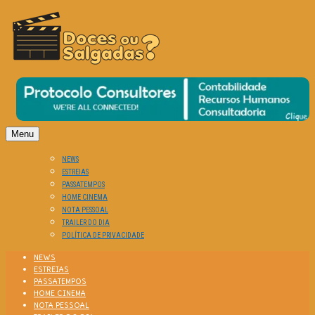
O Cinema? Uma Paixão!!
DOCES OU SALGADAS?
Menu
NEWS
ESTREIAS
PASSATEMPOS
HOME CINEMA
NOTA PESSOAL
TRAILER DO DIA
POLÍTICA DE PRIVACIDADE
NEWS
ESTREIAS
PASSATEMPOS
HOME CINEMA
NOTA PESSOAL