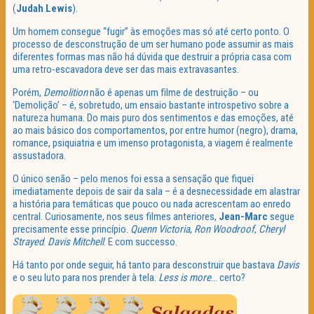
(
Judah Lewis
).
Um homem consegue “fugir” às emoções mas só até certo ponto. O
processo de desconstrução de um ser humano pode assumir as mais
diferentes formas mas não há dúvida que destruir a própria casa com
uma retro-escavadora deve ser das mais extravasantes.
Porém,
Demolition
não é apenas um filme de destruição – ou
‘Demolição’ – é, sobretudo, um ensaio bastante introspetivo sobre a
natureza humana. Do mais puro dos sentimentos e das emoções, até
ao mais básico dos comportamentos, por entre humor (negro), drama,
romance, psiquiatria e um imenso protagonista, a viagem é realmente
assustadora.
O único senão – pelo menos foi essa a sensação que fiquei
imediatamente depois de sair da sala – é a desnecessidade em alastrar
a história para temáticas que pouco ou nada acrescentam ao enredo
central. Curiosamente, nos seus filmes anteriores,
Jean-Marc
segue
precisamente esse princípio.
Quenn Victoria
,
Ron Woodroof
,
Cheryl
Strayed
.
Davis Mitchell
. E com successo.
Há tanto por onde seguir, há tanto para desconstruir que bastava
Davis
e o seu luto para nos prender à tela.
Less is more
… certo?