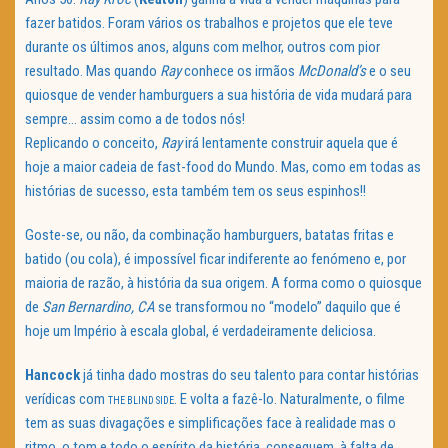
fazer batidos. Foram vários os trabalhos e projetos que ele teve
durante os últimos anos, alguns com melhor, outros com pior
resultado. Mas quando
Ray
conhece os irmãos
McDonald’s
e o seu
quiosque de vender hamburguers a sua história de vida mudará para
sempre… assim como a de todos nós!
Replicando o conceito,
Ray
irá lentamente construir aquela que é
hoje a maior cadeia de fast-food do Mundo. Mas, como em todas as
histórias de sucesso, esta também tem os seus espinhos!!
Goste-se, ou não, da combinação hamburguers, batatas fritas e
batido (ou cola), é impossível ficar indiferente ao fenómeno e, por
maioria de razão, à história da sua origem. A forma como o quiosque
de
San Bernardino, CA
se transformou no “modelo” daquilo que é
hoje um Império à escala global, é verdadeiramente deliciosa.
Hancock
já tinha dado mostras do seu talento para contar histórias
verídicas com
. E volta a fazê-lo. Naturalmente, o filme
THE BLIND SIDE
tem as suas divagações e simplificações face à realidade mas o
ritmo, o tom e todo o espírito da história, conseguem, à falta de