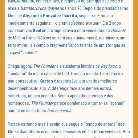
marcou, em definitivo, o regresso do ator que deu corpo e
BIRDMAN
alma a
Batman/Bruce Wayne
nos anos 90. Depois do premiadíssimo
filme de
Alejandro González Iñárritu
, seguiu-se – no ano
imediatamente seguinte – o premiadíssimo
. Em 2 anos
SPOTLIGHT
consecutivos
Keaton
protagonizava a obra vencedora do
Oscar®
de Melhor Filme. Não sei se será caso único mas é, no mínimo, um
feito ímpar… e exemplo irrepreensível do talento de um ator que se
julgava “perdido”.
Chega, agora,
The Founder
e a suculenta história de
Ray Kroc
, o
“fundador” da maior cadeia de fast-food do mundo. Pelo terceiro
ano consecutivo,
Keaton
é responsável por um dos melhores
desempenhos do ano. A diferença face aos demais estará,
sobretudo, no seu impacto. Sem o apelo dos prémios e das
nomeações,
The Founder
parece condenado a tornar-se “apenas”
num filme de culto do
home cinema
.
Parece estranho mas é assim que segue o “tempo de antena” dos
filmes dramáticos e/ou sérios, baseados em histórias verídicas. Ano