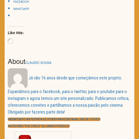
FACEBOOK
WHATSAPP
Like this:
Loading…
About
CLAUDIO SOUSA
Já vão 16 anos desde que começámos este projeto.
Expandimos para o facebook, para o twitter, para o youtube para o
instagram e agora temos um site personalizado. Publicamos crítica,
oferecemos convites e partilhamos a nossa paixão pelo cinema.
Obrigado por fazeres parte dela!
Navegação
de
PREVIOUS
PASSATEMPO ANTESTREIA DE POWER RANGERS PARA LISBOA E PORTO
artigos
POST:
NEXT
ANTEVISÃO “THE CIRCLE” DE JAMES PONSOLDT
POST: