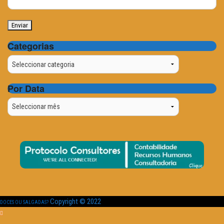
Categorias
Categorias
Por Data
Por
Data
Copyright © 2022
DOCES OU SALGADAS?