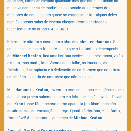
após ano, filmes de elevada qualidade mas que não beneficiam da
massiva campanha de marketing associado aos prémios dos
melhores do ano, acabam quase no esquecimento… alguns deles
nem às nossas salas de cinema chegam (como destacado
recentemente no artigo
).
DIRECT-TO-DVD
Felizmente não foi o caso com a obra de
John Lee Hancock
. Seria
uma pena que assim fosse. Mais do que o fantástico desempenho
de
Michael Keaton
, fica uma história incrível de perseverança, visão
e muita, mas muita, lata! Vamos ao detalhe, às loucuras, às
falcatruas, à arrogância e à dedicação de um homem que construiu
um império… a partir de uma ideia que não era sua.
Mas
Hancock
e
Keaton,
fazem-no com uma graça e elegância que a
dada altura já nem sabemos quem é o lobo e quem é a ovelha. Duvido
que
Kroc
fosse tão gracioso como aparenta (no filme) mas não
duvido da sua determinação e arrojo. Quanto à História, é, de facto,
formidável! Assim como a presença de
Michael Keaton
.
Anos 50.
Ray Kroc
(
Keaton
) ganha a vida a vender máquinas para