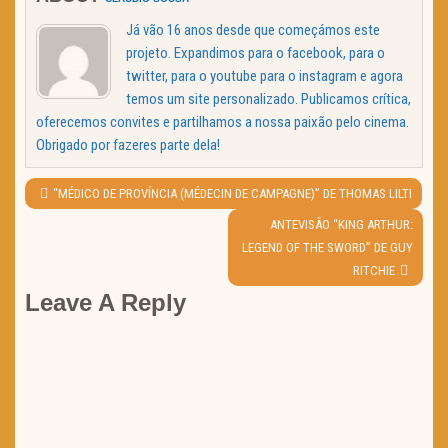
Já vão 16 anos desde que começámos este
projeto. Expandimos para o facebook, para o
twitter, para o youtube para o instagram e agora
temos um site personalizado. Publicamos crítica,
oferecemos convites e partilhamos a nossa paixão pelo cinema.
Obrigado por fazeres parte dela!
Navegação
de
PREVIOUS
“MÉDICO DE PROVÍNCIA (MÉDECIN DE CAMPAGNE)” DE THOMAS LILTI
artigos
POST:
NEXT
ANTEVISÃO “KING ARTHUR:
POST:
LEGEND OF THE SWORD” DE GUY
RITCHIE
Leave A Reply