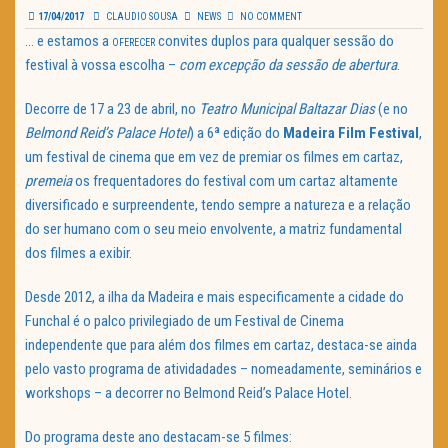
17/04/2017
CLAUDIO SOUSA
NEWS
NO COMMENT
… e estamos a
convites duplos para qualquer sessão do
OFERECER
festival à vossa escolha –
com excepção da sessão de abertura
.
Decorre de 17 a 23 de abril, no
Teatro Municipal Baltazar Dias
(e no
Belmond Reid’s Palace Hotel
) a 6ª edição do
Madeira Film Festival
,
um festival de cinema que em vez de premiar os filmes em cartaz,
premeia
os frequentadores do festival com um cartaz altamente
diversificado e surpreendente, tendo sempre a natureza e a relação
do ser humano com o seu meio envolvente, a matriz fundamental
dos filmes a exibir.
Desde 2012, a ilha da Madeira e mais especificamente a cidade do
Funchal é o palco privilegiado de um Festival de Cinema
independente que para além dos filmes em cartaz, destaca-se ainda
pelo vasto programa de atividadades – nomeadamente, seminários e
workshops – a decorrer no Belmond Reid’s Palace Hotel.
Do programa deste ano destacam-se 5 filmes: