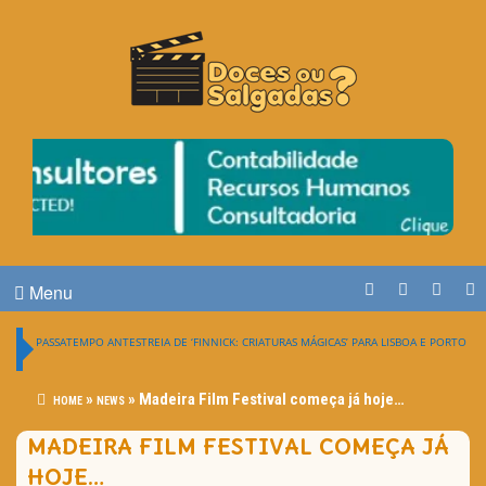
O Cinema? Uma Paixão!!
DOCES OU SALGADAS?
Menu
PASSATEMPO ANTESTREIA DE ‘FINNICK: CRIATURAS MÁGICAS’ PARA LISBOA E PORTO
»
»
Madeira Film Festival começa já hoje…
HOME
NEWS
MADEIRA FILM FESTIVAL COMEÇA JÁ
HOJE…