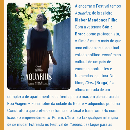
A encerrar o Festival temos
Aquarius
, do brasileiro
Kleber Mendonça Filho
.
Com a veterana
Sónia
Braga
como protagonista,
o filme é muito mais do que
uma crítica social ao atual
estado político-económico-
cultural de um país de
enormes contrastes e
tremendas injustiça. No
filme,
Clara
(
Braga
) é a
última morada de um
complexo de apartamentos de frente para o mar, em plena praia da
Boa Viagem – zona nobre da cidade do Recife – adquiridos por uma
Construtora que pretende reformular o local e transformá-lo num
luxuoso empreendimento. Porém,
Clara
não faz qualquer intenção
de se mudar. Estreado no Festival de
Cannes
, destaque para as