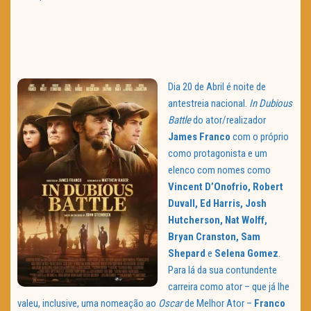
Dia 20 de Abril é noite de
antestreia nacional.
In Dubious
Battle
do ator/realizador
James Franco
com o próprio
como protagonista e um
elenco com nomes como
Vincent D’Onofrio, Robert
Duvall, Ed Harris, Josh
Hutcherson, Nat Wolff,
Bryan Cranston, Sam
Shepard
e
Selena Gomez
.
Para lá da sua contundente
carreira como ator – que já lhe
valeu, inclusive, uma nomeação ao
Oscar
de Melhor Ator –
Franco