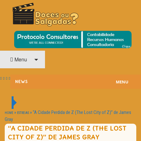
O Cinema? Uma Paixão!!
DOCES OU SALGADAS?
Menu
MENU
NEWS
ESTREIAS
PASSATEMPOS
»
»
“A Cidade Perdida de Z (The Lost City of Z)” de James
HOME
ESTREIAS
Gray
HOME CINEMA
“A CIDADE PERDIDA DE Z (THE LOST
CITY OF Z)” DE JAMES GRAY
NOTA PESSOAL