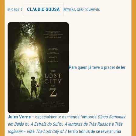
CLAUDIO SOUSA
,
TRAILER DO DIA
09/05/2017
ESTREIAS
GR S
2 COMMENTS
Política de Privacidade
Para quem já teve o prazer de ler
Jules Verne
– especialmente os menos famosos
Cinco Semanas
em Balão
ou
A Estrela do Sul
ou
Aventuras de Três Russos e Três
Ingleses
– este
The Lost City of Z
terá o bónus de se revelar uma