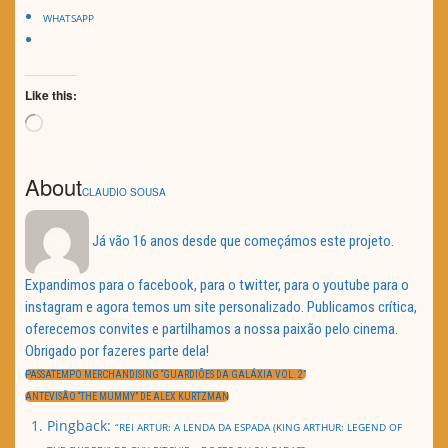
WHATSAPP
Like this:
Loading…
About
CLAUDIO SOUSA
Já vão 16 anos desde que começámos este projeto.
Expandimos para o facebook, para o twitter, para o youtube para o
instagram e agora temos um site personalizado. Publicamos crítica,
oferecemos convites e partilhamos a nossa paixão pelo cinema.
Obrigado por fazeres parte dela!
Navegação
de
PREVIOUS
PASSATEMPO MERCHANDISING “GUARDIÕES DA GALÁXIA VOL. 2”
artigos
POST:
NEXT
ANTEVISÃO “THE MUMMY” DE ALEX KURTZMAN
POST:
Pingback:
“REI ARTUR: A LENDA DA ESPADA (KING ARTHUR: LEGEND OF