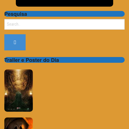
Pesquisa
Search
for:
Trailer e Poster do Dia