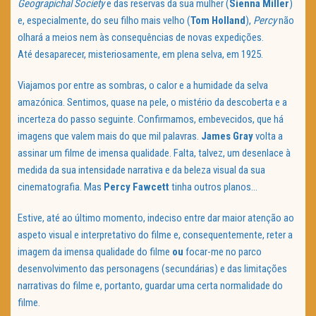
Geograpichal Society
e das reservas da sua mulher (
Sienna Miller
)
e, especialmente, do seu filho mais velho (
Tom Holland
),
Percy
não
olhará a meios nem às consequências de novas expedições.
Até desaparecer, misteriosamente, em plena selva, em 1925.
Viajamos por entre as sombras, o calor e a humidade da selva
amazónica. Sentimos, quase na pele, o mistério da descoberta e a
incerteza do passo seguinte. Confirmamos, embevecidos, que há
imagens que valem mais do que mil palavras.
James Gray
volta a
assinar um filme de imensa qualidade. Falta, talvez, um desenlace à
medida da sua intensidade narrativa e da beleza visual da sua
cinematografia. Mas
Percy Fawcett
tinha outros planos…
Estive, até ao último momento, indeciso entre dar maior atenção ao
aspeto visual e interpretativo do filme e, consequentemente, reter a
imagem da imensa qualidade do filme
ou
focar-me no parco
desenvolvimento das personagens (secundárias) e das limitações
narrativas do filme e, portanto, guardar uma certa normalidade do
filme.