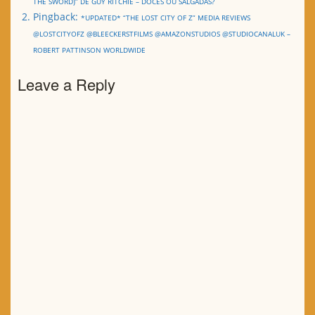
THE SWORD)” DE GUY RITCHIE – DOCES OU SALGADAS?
Pingback:
*UPDATED* “THE LOST CITY OF Z” MEDIA REVIEWS
@LOSTCITYOFZ @BLEECKERSTFILMS @AMAZONSTUDIOS @STUDIOCANALUK –
ROBERT PATTINSON WORLDWIDE
Leave a Reply