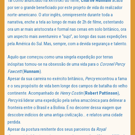
Tal como anunciado na
do filme,
Charlie Hunnam
acaba
ANTEVISÃO
por ser o grande beneficiado por este projeto de vida do realizador
norte-americano. O ator inglês, omnipresente durante toda a
narrativa, enche a tela ao longo de mais de 2h de filme, ostentando
ora um ar mais aristocrata e formal nas cenas em solo britânico, ora
um aspecto mais aventureiro e “sujo”, ao longo das suas expedições
pela América do Sul. Mas, sempre, com a devida segurança e talento.
Aquilo que começou como uma singela expedição por terras
inóspitas tornou-se na obsessão de uma vida para o
Coronel Percy
Fawcett
(
Hunnam
).
Apesar da sua carreira no exército britânico,
Percy
encontrou a fama
e o seu propósito de vida bem longe dos campos de batalha do velho
continente. Acompanhado de
Henry Costin
(
Robert Pattinson
),
Percy
irá liderar uma expedição pela selva amazónica para delinear a
fronteira entre o Brasil e a Bolívia. É no decorrer dessa viagem que
descobre indícios de uma antiga civilização… e relatos uma cidade
perdida.
Apesar da postura renitente dos seus parceiros da
Royal