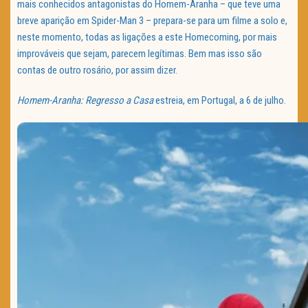
mais conhecidos antagonistas do Homem-Aranha – que teve uma
breve aparição em Spider-Man 3 – prepara-se para um filme a solo e,
neste momento, todas as ligações a este Homecoming, por mais
improváveis que sejam, parecem legítimas. Bem mas isso são
contas de outro rosário, por assim dizer.
Homem-Aranha: Regresso a Casa
estreia, em Portugal, a 6 de julho.