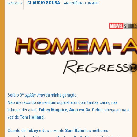
CLAUDIO SOUSA
02/06/2017
ANTEVISÕES
NO COMMENT
TRAILER DO DIA
Política de Privacidade
Será o 3º
spider-man
da minha geração.
Não me recordo de nenhum super-herói com tantas caras, nas
últimas décadas.
Tobey Maguire
,
Andrew Garfield
e chega agora a
vez de
Tom Holland
.
Guardo de
Tobey
e dos
de
Sam Raimi
as melhores
FILMES