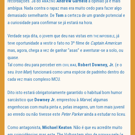
recordações. Já do
Andrew Garfield
a opinião já é mais
AMAZING
ambígua. Nada contra o rapaz mas era muito cedo para fazer algo
demasiado semelhante. De
Tom
a certeza de um grande potencial e
a curiosidade para confirmar se já estará na hora.
Verdade seja dita, o jovem que deu nas vistas em
, já
THE IMPOSSIBLE
teve oportunidade a vestir o fato no 3º filme de
Captain American
mas, agora, chega a vez de ganhar “asas” e aventurar-se a solo, ou
quase.
Tal como deu para perceber em
,
Robert Downey, Jr.
(e o
CIVIL WAR
seu
Iron Man
) funcionará como uma espécie de padrinho dentro do
cada vez mais complexo MCU.
Dito isto estará obrigatoriamente garantido o habitual bom humor
sarcástico que
Downey Jr.
emprestou à
Marvel
, algumas
engenhocas com muita pinta e, pelas imagens, um tom mais juvenil
ao enredo ou não tivesse este
Peter Parker
ainda a estudar no liceu.
Como antagonista,
Michael Keaton
. Não é que eu acredite muito
em coincidências mas este
The Vulture
tem algo de
nele (e