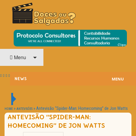
O Cinema? Uma Paixão!!
DOCES OU SALGADAS?
Menu
MENU
NEWS
ESTREIAS
PASSATEMPOS
»
»
Antevisão “Spider-Man: Homecoming” de Jon Watts
HOME
ANTEVISÕES
ANTEVISÃO “SPIDER-MAN:
HOME CINEMA
HOMECOMING” DE JON WATTS
NOTA PESSOAL