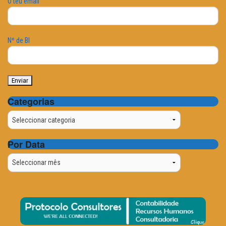
O teu email
Nº de BI
Categorias
Categorias
Por Data
Por
Data