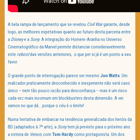
A bela rampa de lançamento que se revelou
Civil War
garante, desde
logo, as melhores expetativas quanto ao futuro desta parceria entre
a
Disney
e a
Sony
. A integração do Homem-Aranha no Universo
Cinematográfico da Marvel permite distanciar consideravelmente
este
reboot
das versões anteriores, o que per si já é um ponto a seu
favor.
O grande ponto de interrogação parece ser mesmo
Jon Watts
. Um
realizador praticamente desconhecido e inexperiente não será caso
único – nem tão pouco razão para desconfiança – mas é um risco
cada vez mais incomum em blockbusters desta dimensão. A ver
vamos no que dá… porque o céu é o limite!
Numa tentativa de embarcar na tendência generalizada dos heróis da
BD (adaptados à 7ª arte), a
Sony
tem já previsto para o próximo ano
a estreia de
Venon
, com
Tom Hardy
como protagonista. Um dos