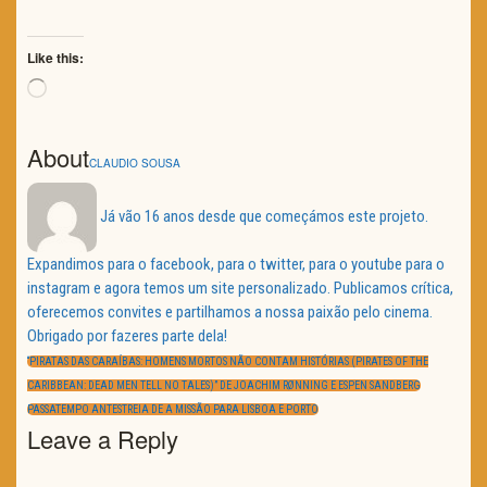
Like this:
Loading…
About
CLAUDIO SOUSA
Já vão 16 anos desde que começámos este projeto.
Expandimos para o facebook, para o twitter, para o youtube para o
instagram e agora temos um site personalizado. Publicamos crítica,
oferecemos convites e partilhamos a nossa paixão pelo cinema.
Obrigado por fazeres parte dela!
Navegação
de
PREVIOUS
“PIRATAS DAS CARAÍBAS: HOMENS MORTOS NÃO CONTAM HISTÓRIAS (PIRATES OF THE
artigos
POST:
CARIBBEAN: DEAD MEN TELL NO TALES)” DE JOACHIM RØNNING E ESPEN SANDBERG
NEXT
PASSATEMPO ANTESTREIA DE A MISSÃO PARA LISBOA E PORTO
POST:
Leave a Reply