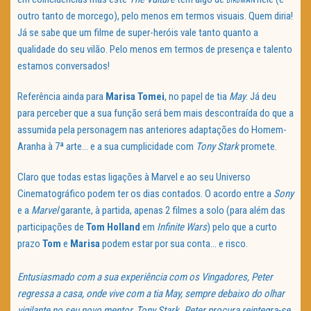
BIRDMAN
outro tanto de morcego), pelo menos em termos visuais. Quem diria!
Já se sabe que um filme de super-heróis vale tanto quanto a
qualidade do seu vilão. Pelo menos em termos de presença e talento
estamos conversados!
Referência ainda para
Marisa Tomei
, no papel de tia
May
. Já deu
para perceber que a sua função será bem mais descontraída do que a
assumida pela personagem nas anteriores adaptações do Homem-
Aranha à 7ª arte… e a sua cumplicidade com
Tony Stark
promete.
Claro que todas estas ligações à Marvel e ao seu Universo
Cinematográfico podem ter os dias contados. O acordo entre a
Sony
e a
Marvel
garante, à partida, apenas 2 filmes a solo (para além das
participações de
Tom Holland
em
Infinite Wars
) pelo que a curto
prazo
Tom
e
Marisa
podem estar por sua conta… e risco.
Entusiasmado com a sua experiência com os Vingadores, Peter
regressa a casa, onde vive com a tia May, sempre debaixo do olhar
vigilante no seu novo mentor, Tony Stark. Peter procura reintegra-se