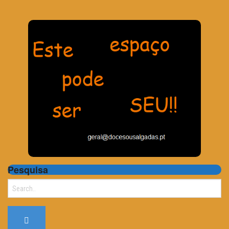
Pesquisa
Search
for: