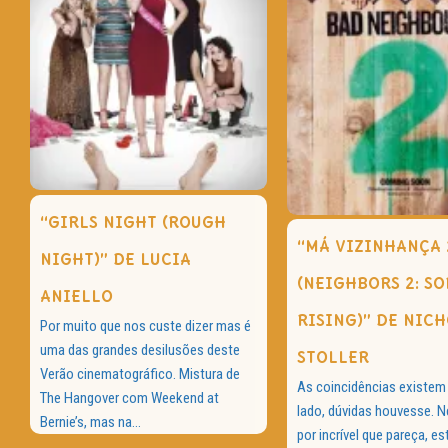
“GIRLS NIGHT (ROUGH
“MÁ VIZINHANÇA 
NIGHT)” DE LUCIA
(NEIGHBORS 2: S
ANIELLO
RISING)” DE NIC
Por muito que nos custe dizer mas é
uma das grandes desilusões deste
STOLLER
Verão cinematográfico. Mistura de
As coincidências existem
The Hangover com Weekend at
lado, dúvidas houvesse. N
Bernie’s, mas na...
por incrível que pareça, es