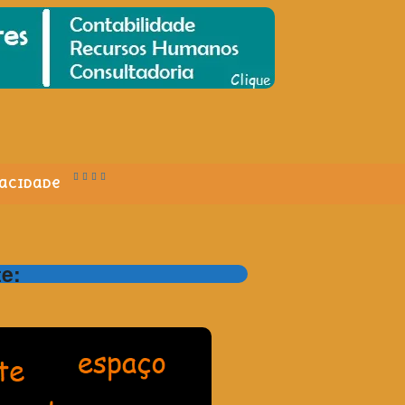
vacidade
te: