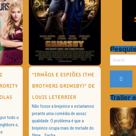
Pesqui
Search
for:
2
“IRMÃOS E ESPIÕES (THE
ORORITY
BROTHERS GRIMSBY)” DE
Trailer 
HOLAS
LOUIS LETERRIER
Não fosse a brejeirice e estaríamos
perante uma comédia de assaz
 por todo o
qualidade. O problema é que a
eighbors e,
brejeirice ocupa mais de metade do
te
filme… Sacha...