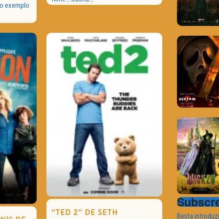
so exemplo
Subscre
“TED 2” DE SETH
Basta introduz