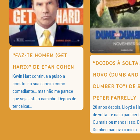
“FAZ-TE HOMEM (GET
“DOIDOS À SOLTA,
HARD)” DE ETAN COHEN
NOVO (DUMB AND
Kevin Hart continua a pulso a
construir a sua carreira como
DUMBER TO”) DE 
comediante… mas não me parece
PETER FARRELLY
que seja este o caminho. Depois de
ter deixar...
20 anos depois, Lloyd e H
de volta… e nada parecer 
Ou mais ou menos isso. 
Dumber marcava o início...