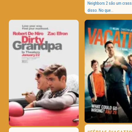
Neighbors 2 são um cras
disso. No que...