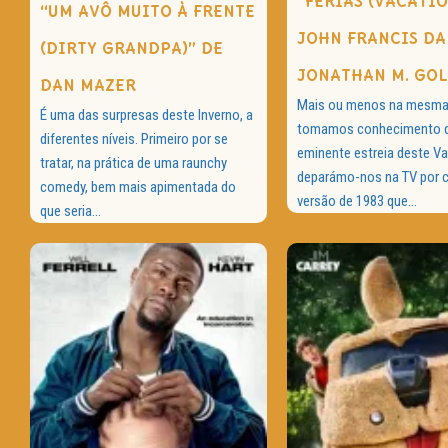
“FÉRIAS (VACATIO
“UM AVÔ MUITO À FRENTE
JOHN FRANCIS DA
(DIRTY GRANDPA)” DE
JONATHAN M. GO
DAN MAZER
Mais ou menos na mesma 
É uma das surpresas deste Inverno, a
tomamos conhecimento 
diferentes níveis. Primeiro por se
eminente estreia deste Va
tratar, na prática de uma raunchy
deparámo-nos na TV por 
comedy, bem mais apimentada do
versão de 1983 que...
que seria...