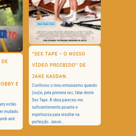
“SEX TAPE – O NOSSO
 DE
VÍDEO PROIBIDO” DE
JAKE KASDAN.
BOBBY E
Confesso o meu entusiasmo quando
(ou)vi, pela primeira vez, falar deste
Sex Tape. A ideia pareceu-me
arry estão
suficientemente picante e
ter mudado.
espirituosa para resultar na
Dumb and
perfeição. Jason...