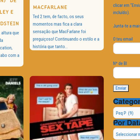
N)” DE
clicar em "Envi
MACFARLANE
LEY E
incluído).
Ted 2 tem, de facto, os seus
LDSTEIN
momentos mas fica a clara
Junta-te a mai
sensação que MacFarlane foi
altura que
preguiçoso! Continuando o estilo e a
O teu email
da
história que tanto...
cation,
cabo com a
Nº de BI
Categor
Categorias
Por Dat
Por
Data