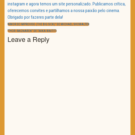
instagram e agora temos um site personalizado. Publicamos crítica,
oferecemos convites e partilhamos a nossa paixão pelo cinema.
Obrigado por fazeres parte dela!
Navegação
de
PREVIOUS
“AMOR DE IMPROVISO (THE BIG SICK)” DE MICHAEL SHOWALTER
artigos
POST:
NEXT
“THOR: RAGNAROK” DE TAIKA WAITITI
POST:
Leave a Reply