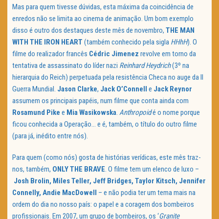
Mas para quem tivesse dúvidas, esta máxima da coincidência de
enredos não se limita ao cinema de animação. Um bom exemplo
disso é outro dos destaques deste mês de novembro,
THE MAN
WITH THE IRON HEART
(também conhecido pela sigla
HHhH
). O
filme do realizador francês
Cédric Jimenez
revolve em torno da
tentativa de assassinato do líder nazi
Reinhard Heydrich
(3º na
hierarquia do Reich) perpetuada pela resistência Checa no auge da II
Guerra Mundial.
Jason Clarke
,
Jack O’Connell
e
Jack Reynor
assumem os principais papéis, num filme que conta ainda com
Rosamund Pike
e
Mia Wasikowska
.
Anthropoid
é o nome porque
ficou conhecida a Operação… e é, também, o título do outro filme
(para já, inédito entre nós).
Para quem (como nós) gosta de histórias verídicas, este mês traz-
nos, também,
ONLY THE BRAVE
. O filme tem um elenco de luxo –
Josh Brolin, Miles Teller, Jeff Bridges, Taylor Kitsch, Jennifer
Connelly, Andie MacDowell
– e não podia ter um tema mais na
ordem do dia no nosso país: o papel e a coragem dos bombeiros
profissionais. Em 2007, um grupo de bombeiros, os ‘
Granite