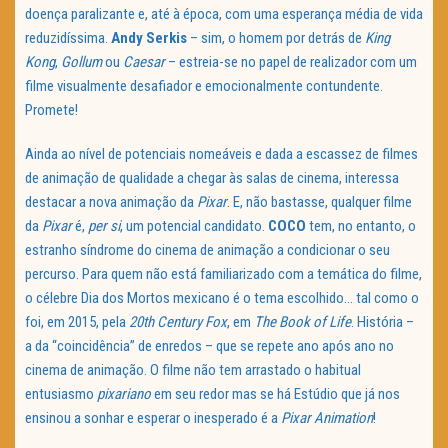
doença paralizante e, até à época, com uma esperança média de vida
reduzidíssima.
Andy Serkis
– sim, o homem por detrás de
King
Kong
,
Gollum
ou
Caesar
– estreia-se no papel de realizador com um
filme visualmente desafiador e emocionalmente contundente.
Promete!
Ainda ao nível de potenciais nomeáveis e dada a escassez de filmes
de animação de qualidade a chegar às salas de cinema, interessa
destacar a nova animação da
Pixar
. E, não bastasse, qualquer filme
da
Pixar
é,
per si
, um potencial candidato.
COCO
tem, no entanto, o
estranho síndrome do cinema de animação a condicionar o seu
percurso. Para quem não está familiarizado com a temática do filme,
o célebre Dia dos Mortos mexicano é o tema escolhido… tal como o
foi, em 2015, pela
20th Century Fox
, em
The Book of Life
. História –
a da “coincidência” de enredos – que se repete ano após ano no
cinema de animação. O filme não tem arrastado o habitual
entusiasmo
pixariano
em seu redor mas se há Estúdio que já nos
ensinou a sonhar e esperar o inesperado é a
Pixar Animation
!