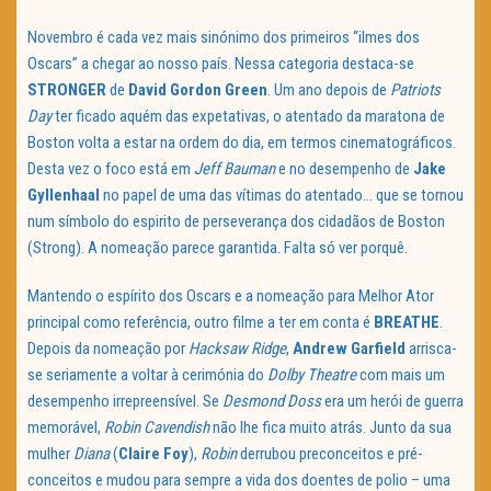
Novembro é cada vez mais sinónimo dos primeiros “ilmes dos
Oscars” a chegar ao nosso país. Nessa categoria destaca-se
STRONGER
de
David Gordon Green
. Um ano depois de
Patriots
Day
ter ficado aquém das expetativas, o atentado da maratona de
Boston volta a estar na ordem do dia, em termos cinematográficos.
Desta vez o foco está em
Jeff Bauman
e no desempenho de
Jake
Gyllenhaal
no papel de uma das vítimas do atentado… que se tornou
num símbolo do espirito de perseverança dos cidadãos de Boston
(Strong). A nomeação parece garantida. Falta só ver porquê.
Mantendo o espírito dos Oscars e a nomeação para Melhor Ator
principal como referência, outro filme a ter em conta é
BREATHE
.
Depois da nomeação por
Hacksaw Ridge
,
Andrew Garfield
arrisca-
se seriamente a voltar à cerimónia do
Dolby Theatre
com mais um
desempenho irrepreensível. Se
Desmond Doss
era um herói de guerra
memorável,
Robin Cavendish
não lhe fica muito atrás. Junto da sua
mulher
Diana
(
Claire Foy
),
Robin
derrubou preconceitos e pré-
conceitos e mudou para sempre a vida dos doentes de polio – uma