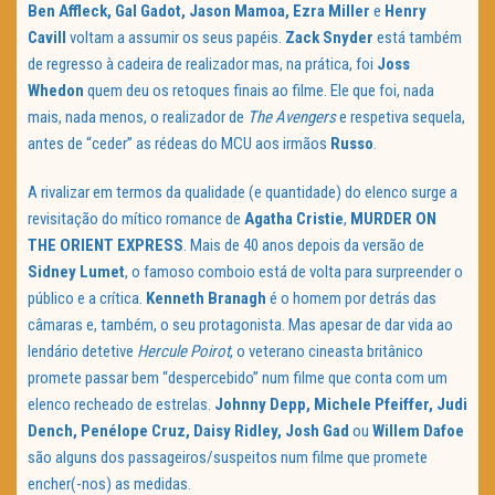
Ben Affleck, Gal Gadot, Jason Mamoa, Ezra Miller
e
Henry
Cavill
voltam a assumir os seus papéis.
Zack Snyder
está também
de regresso à cadeira de realizador mas, na prática, foi
Joss
Whedon
quem deu os retoques finais ao filme. Ele que foi, nada
mais, nada menos, o realizador de
The Avengers
e respetiva sequela,
antes de “ceder” as rédeas do MCU aos irmãos
Russo
.
A rivalizar em termos da qualidade (e quantidade) do elenco surge a
revisitação do mítico romance de
Agatha Cristie
,
MURDER ON
THE ORIENT EXPRESS
. Mais de 40 anos depois da versão de
Sidney Lumet
, o famoso comboio está de volta para surpreender o
público e a crítica.
Kenneth Branagh
é o homem por detrás das
câmaras e, também, o seu protagonista. Mas apesar de dar vida ao
lendário detetive
Hercule Poirot
, o veterano cineasta britânico
promete passar bem “despercebido” num filme que conta com um
elenco recheado de estrelas.
Johnny Depp, Michele Pfeiffer, Judi
Dench, Penélope Cruz, Daisy Ridley, Josh
Gad
ou
Willem Dafoe
são alguns dos passageiros/suspeitos num filme que promete
encher(-nos) as medidas.