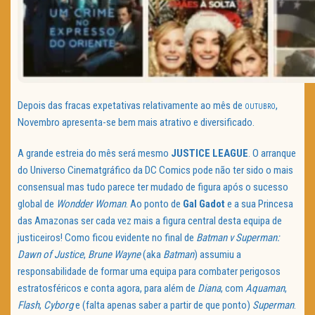
Depois das fracas expetativas relativamente ao mês de
,
OUTUBRO
Novembro apresenta-se bem mais atrativo e diversificado.
A grande estreia do mês será mesmo
JUSTICE LEAGUE
. O arranque
do Universo Cinematgráfico da DC Comics pode não ter sido o mais
consensual mas tudo parece ter mudado de figura após o sucesso
global de
Wondder Woman
. Ao ponto de
Gal Gadot
e a sua Princesa
das Amazonas ser cada vez mais a figura central desta equipa de
justiceiros! Como ficou evidente no final de
Batman v Superman:
Dawn of Justice
,
Brune Wayne
(aka
Batman
) assumiu a
responsabilidade de formar uma equipa para combater perigosos
estratosféricos e conta agora, para além de
Diana
, com
Aquaman
,
Flash
,
Cyborg
e (falta apenas saber a partir de que ponto)
Superman
.