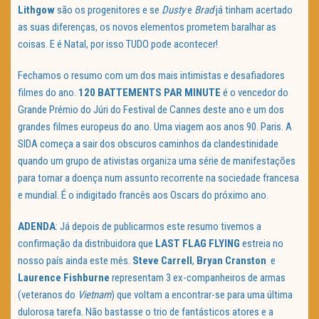
Lithgow
são os progenitores e se
Dusty
e
Brad
já tinham acertado
as suas diferenças, os novos elementos prometem baralhar as
coisas. E é Natal, por isso TUDO pode acontecer!
Fechamos o resumo com um dos mais intimistas e desafiadores
filmes do ano.
120 BATTEMENTS PAR MINUTE
é o vencedor do
Grande Prémio do Júri do Festival de Cannes deste ano e um dos
grandes filmes europeus do ano. Uma viagem aos anos 90. Paris. A
SIDA começa a sair dos obscuros caminhos da clandestinidade
quando um grupo de ativistas organiza uma série de manifestações
para tornar a doença num assunto recorrente na sociedade francesa
e mundial. É o indigitado francês aos Oscars do próximo ano.
ADENDA
: Já depois de publicarmos este resumo tivemos a
confirmação da distribuidora que
LAST FLAG FLYING
estreia no
nosso país ainda este mês.
Steve Carrell
,
Bryan Cranston
e
Laurence Fishburne
representam 3 ex-companheiros de armas
(veteranos do
Vietnam
) que voltam a encontrar-se para uma última
dulorosa tarefa. Não bastasse o trio de fantásticos atores e a