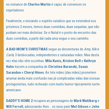
no romance de
Charles Martin
é capaz de convencer os
espetadores.
Finalmente, e iniciando o espírito natalício que se estenderá nos
próximos 2 meses, temos duas comédias, duas sequelas, que não
podiam ser mais distintas. Se o Natal é o ponto de encontro das
duas comédias, a partir daí cada uma segue o seu caminho.
A BAD MOM’S CHRISTMAS
segue as desventuras de
Amy
,
Kiki
e
Carla
, 3 desbocadas, independentes e saturadas mães. Mas desta
vez elas não vêm sozinhas.
Mila Kunis, Kristen Bell
e
Kathryn
Hahn
trazem a companhia de
Christine Baranski, Susan
Sarandon
e
Cheryl Hines
. As três mães (das mães) prometem
arrumar ainda mais confusão nas já complicadas vidas das nossas
protagonistas, tudo recheado com muito humor tipicamente norte-
americano.
DADDY’S HOME 2
recupera as personagens de
Mark Wahlberg
e
Will Ferrell
, adicionando-lhes… os seus pais!
Mel Gibson
e
John