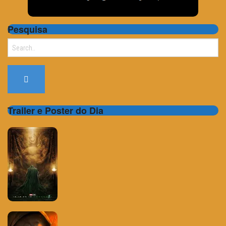
Pesquisa
Search
for:
Trailer e Poster do Dia