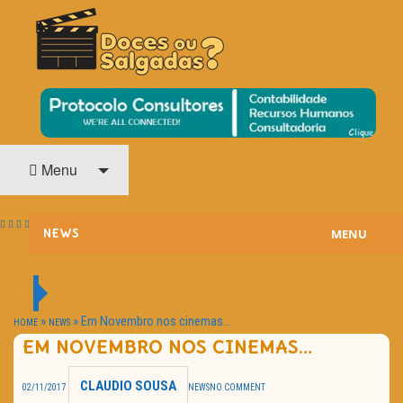
O Cinema? Uma Paixão!!
DOCES OU SALGADAS?
Menu
MENU
NEWS
ESTREIAS
PASSATEMPOS
»
»
Em Novembro nos cinemas…
HOME
NEWS
EM NOVEMBRO NOS CINEMAS…
HOME CINEMA
CLAUDIO SOUSA
02/11/2017
NEWS
NO COMMENT
NOTA PESSOAL