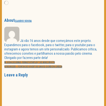
Loading…
About
CLAUDIO SOUSA
Já vão 16 anos desde que começámos este projeto.
Expandimos para o facebook, para o twitter, para o youtube para o
instagram e agora temos um site personalizado. Publicamos crítica,
oferecemos convites e partilhamos a nossa paixão pelo cinema.
Obrigado por fazeres parte dela!
Navegação
PREVIOUS
de
“A VIDA DE BRAD (BRAD’S STATUS)” DE MIKE WHITE
POST:
artigos
NEXT
“STRONGER – FORÇA DE VIVER” DE DAVID GORDON GREEN
POST:
Leave a Reply