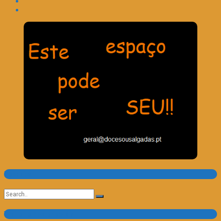
Pesquisa
Search
for:
Trailer e Poster do Dia