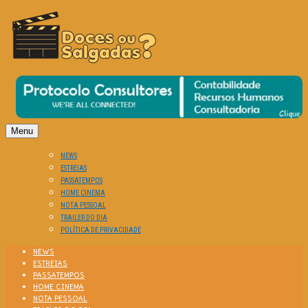
O Cinema? Uma Paixão!!
DOCES OU SALGADAS?
Menu
NEWS
ESTREIAS
PASSATEMPOS
HOME CINEMA
NOTA PESSOAL
TRAILER DO DIA
POLÍTICA DE PRIVACIDADE
NEWS
ESTREIAS
PASSATEMPOS
HOME CINEMA
NOTA PESSOAL