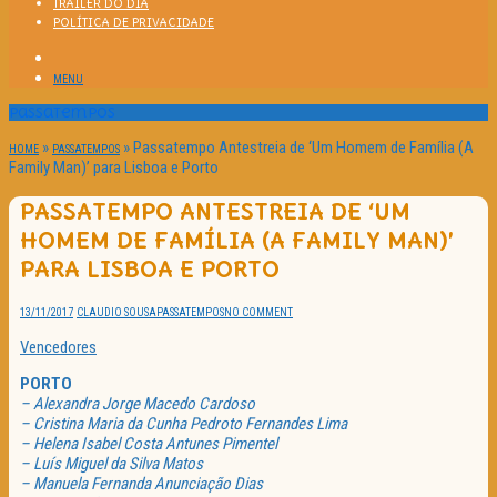
TRAILER DO DIA
POLÍTICA DE PRIVACIDADE
MENU
Passatempos
»
»
Passatempo Antestreia de ‘Um Homem de Família (A
HOME
PASSATEMPOS
Family Man)’ para Lisboa e Porto
PASSATEMPO ANTESTREIA DE ‘UM
HOMEM DE FAMÍLIA (A FAMILY MAN)’
PARA LISBOA E PORTO
13/11/2017
CLAUDIO SOUSA
PASSATEMPOS
NO COMMENT
Vencedores
PORTO
– Alexandra Jorge Macedo Cardoso
– Cristina Maria da Cunha Pedroto Fernandes Lima
– Helena Isabel Costa Antunes Pimentel
– Luís Miguel da Silva Matos
– Manuela Fernanda Anunciação Dias