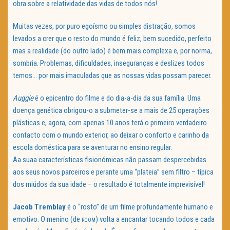
obra sobre a relatividade das vidas de todos nós!
Muitas vezes, por puro egoísmo ou simples distração, somos
levados a crer que o resto do mundo é feliz, bem sucedido, perfeito
mas a realidade (do outro lado) é bem mais complexa e, por norma,
sombria. Problemas, dificuldades, inseguranças e deslizes todos
temos… por mais imaculadas que as nossas vidas possam parecer.
Auggie
é o epicentro do filme e do dia-a-dia da sua família. Uma
doença genética obrigou-o a submeter-se a mais de 25 operações
plásticas e, agora, com apenas 10 anos terá o primeiro verdadeiro
contacto com o mundo exterior, ao deixar o conforto e carinho da
escola doméstica para se aventurar no ensino regular.
Aa suaa características fisionómicas não passam despercebidas
aos seus novos parceiros e perante uma “plateia” sem filtro – típica
dos miúdos da sua idade – o resultado é totalmente imprevisível!
Jacob Tremblay
é o “rosto” de um filme profundamente humano e
emotivo. O menino (de
) volta a encantar tocando todos e cada
ROOM