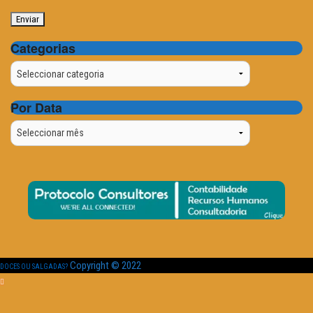
Categorias
Categorias
Por Data
Por
Data
Copyright © 2022
DOCES OU SALGADAS?