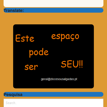
Translate:
Pesquisa
Search
for: