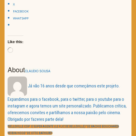
X
FACEBOOK
WHATSAPP
Like this:
Loading…
About
CLAUDIO SOUSA
Já vão 16 anos desde que começámos este projeto.
Expandimos para o facebook, para o twitter, para o youtube para o
instagram e agora temos um site personalizado. Publicamos crítica,
oferecemos convites e partilhamos a nossa paixão pelo cinema.
Obrigado por fazeres parte dela!
Navegação
de
PREVIOUS
“BELLEVILLE COP: O SUPER AGENTE (LE FLIC DE BELLEVILLE)” DE RACHID BOUCHAREB
artigos
POST:
NEXT
“ROBIN HOOD” DE OTTO BATHURST
POST: