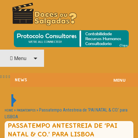
O Cinema? Uma Paixão!!
DOCES OU SALGADAS?
Menu
MENU
NEWS
ESTREIAS
PASSATEMPOS
»
»
Passatempo Antestreia de ‘PAI NATAL & CO.’ para
HOME
PASSATEMPOS
LISBOA
HOME CINEMA
PASSATEMPO ANTESTREIA DE ‘PAI
NATAL & CO.’ PARA LISBOA
NOTA PESSOAL