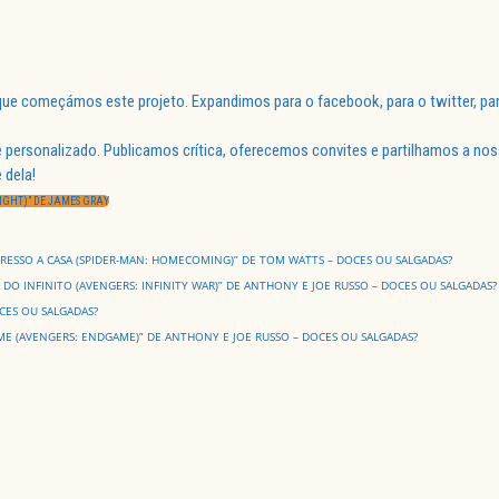
ue começámos este projeto. Expandimos para o facebook, para o twitter, par
 personalizado. Publicamos crítica, oferecemos convites e partilhamos a nos
 dela!
IGHT)” DE JAMES GRAY
ESSO A CASA (SPIDER-MAN: HOMECOMING)” DE TOM WATTS – DOCES OU SALGADAS?
 DO INFINITO (AVENGERS: INFINITY WAR)” DE ANTHONY E JOE RUSSO – DOCES OU SALGADAS?
CES OU SALGADAS?
E (AVENGERS: ENDGAME)” DE ANTHONY E JOE RUSSO – DOCES OU SALGADAS?