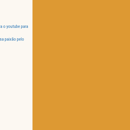
a o youtube para
sa paixão pelo