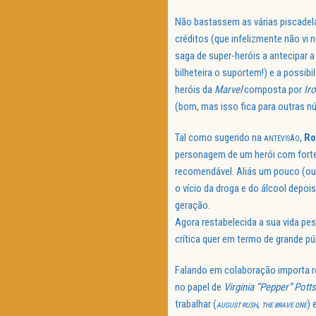
Não bastassem as várias piscadela
créditos (que infelizmente não vi
saga de super-heróis a antecipar a
bilheteira o suportem!) e a possib
heróis da
Marvel
composta por
Ir
(bom, mas isso fica para outras nú
Tal como sugerido na
,
Ro
ANTEVISÃO
personagem de um herói com fortes
recomendável. Aliás um pouco (ou 
o vício da droga e do álcool depo
geração.
Agora restabelecida a sua vida pe
crítica quer em termo de grande pú
Falando em colaboração importa r
no papel de
Virginia “Pepper” Potts
trabalhar (
,
) 
AUGUST RUSH
THE BRAVE ONE