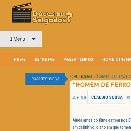
O Cinema? Uma Paixão!!
DOCES OU SALGADAS?
Menu
NEWS
ESTREIAS
PASSATEMPOS
HOME CINEM
»
»
“Homem de Ferro (Ir
HOME
ESTREIAS
Passatempos
“HOMEM DE FERRO 
CLAUDIO SOUSA
30/04/2008
EST
Ainda antes do filme estrear nos EU
em definitivo, o ano em que torne