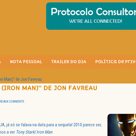
A
NOTA PESSOAL
TRAILER DO DIA
Política de Pri
on Man)” de Jon Favreau
(IRON MAN)” DE JON FAVREAU
REIAS
4 COMMENTS
A, já só se falava na data para a sequela! 2010 parece ser,
mos a ver
Tony Stark
/
Iron Man
.