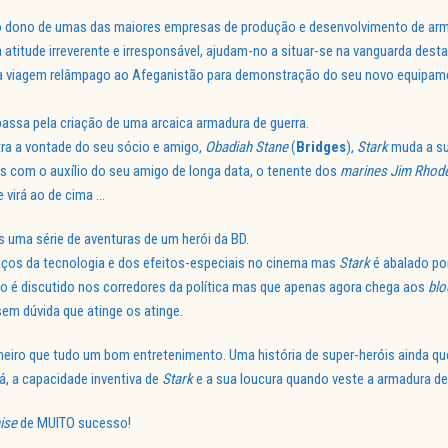
o dono de umas das maiores empresas de produção e desenvolvimento de arm
 atitude irreverente e irresponsável, ajudam-no a situar-se na vanguarda desta
a viagem relâmpago ao Afeganistão para demonstração do seu novo equipam
passa pela criação de uma arcaica armadura de guerra.
a a vontade do seu sócio e amigo,
Obadiah Stane
(
Bridges
),
Stark
muda a sua
s com o auxílio do seu amigo de longa data, o tenente dos
marines
Jim Rhod
 virá ao de cima …
 uma série de aventuras de um herói da BD.
nços da tecnologia e dos efeitos-especiais no cinema mas
Stark
é abalado por
to é discutido nos corredores da política mas que apenas agora chega aos
blo
sem dúvida que atinge os atinge.
meiro que tudo um bom entretenimento. Uma história de super-heróis ainda q
tá, a capacidade inventiva de
Stark
e a sua loucura quando veste a armadura de 
ise
de MUITO sucesso!