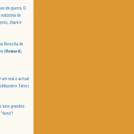
as de guerra. O
 indústria de
ento,
Stark
é
 filosofia de
es
(
Howard
).
 um real e actual
ckbusters
. Talvez
ue sem grandes
“ferro”!