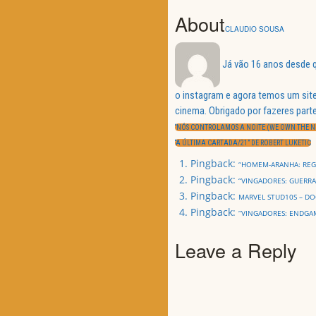
About
CLAUDIO SOUSA
Já vão 16 anos desde q
o instagram e agora temos um site
Navegação
cinema. Obrigado por fazeres parte
de
PREVIOUS
artigos
“NÓS CONTROLAMOS A NOITE (WE OWN THE N
POST:
NEXT
“A ÚLTIMA CARTADA/21” DE ROBERT LUKETIC
POST:
Pingback:
“HOMEM-ARANHA: REGR
Pingback:
“VINGADORES: GUERRA
Pingback:
MARVEL STUD10S – DO
Pingback:
“VINGADORES: ENDGAM
Leave a Reply