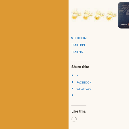
SITE OFICIAL
TRAILER PT
TRAILER 2
Share this:
X
FACEBOOK
WHATSAPP
Like this:
Loading…