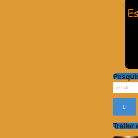
Pesqui
Search
for:
Trailer