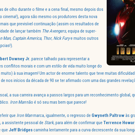
s de olho durante o filme e a cena final, mesmo depois dos
 no cinema!), agora são mesmo os produtores desta nova
 mais que previsível continuação (assim os resultados de
ilidade de lançar também
The Avengers
, equipa de super-
on Man
,
Captain America
,
Thor
,
Nick Fury
e muitos outros
pcias!).
bert Downey Jr.
parece talhado para representar a
 conflitos morais e com um estilo de vida muito longe do
muito) à sua imagem! Um actor de enorme talento que teve muitas dificuldad
is de nos inícios da década de 90 se ter afirmado com uma das grandes revela
ssoal, a sua carreira avança a passos largos para um reconhecimento global, 
blico.
Iron Man
não é só seu mas bem que parece!
eferir que
Iron Man
marca, igualmente, o regresso de
Gwyneth
Paltrow
às gr
, a assistente pessoal de
Stark
, para além de confirmar que
Terrence Howar
e que
Jeff Bridges
caminha lentamente para a curva decrescente da sua longa 