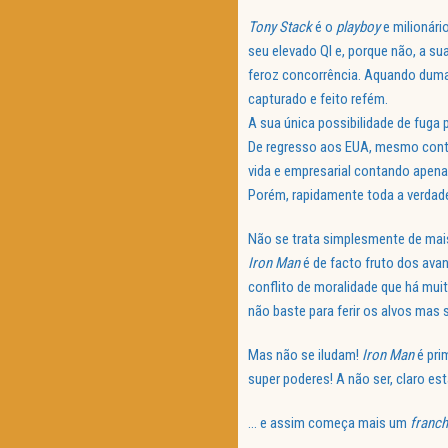
Tony Stack
é o
playboy
e milionári
seu elevado QI e, porque não, a sua
feroz concorrência. Aquando dum
capturado e feito refém.
A sua única possibilidade de fuga 
De regresso aos EUA, mesmo contr
vida e empresarial contando apena
Porém, rapidamente toda a verdade
Não se trata simplesmente de mais
Iron Man
é de facto fruto dos ava
conflito de moralidade que há mui
não baste para ferir os alvos mas 
Mas não se iludam!
Iron Man
é pri
super poderes! A não ser, claro es
… e assim começa mais um
franch