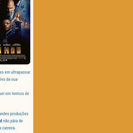
es em ultrapassar
ções da sua
quer em termos de
andes produções
d
não pára de
carreira.