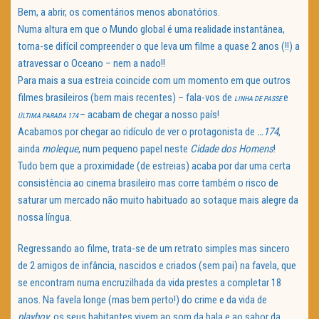
Bem, a abrir, os comentários menos abonatórios.
Numa altura em que o Mundo global é uma realidade instantânea,
torna-se difícil compreender o que leva um filme a quase 2 anos (!!) a
atravessar o Oceano – nem a nado!!
Para mais a sua estreia coincide com um momento em que outros
filmes brasileiros (bem mais recentes) – fala-vos de
e
LINHA DE PASSE
– acabam de chegar a nosso país!
ÚLTIMA PARADA 174
Acabamos por chegar ao ridículo de ver o protagonista de
…174
,
ainda
moleque
, num pequeno papel neste
Cidade dos Homens
!
Tudo bem que a proximidade (de estreias) acaba por dar uma certa
consistência ao cinema brasileiro mas corre também o risco de
saturar um mercado não muito habituado ao sotaque mais alegre da
nossa língua.
Regressando ao filme, trata-se de um retrato simples mas sincero
de 2 amigos de infância, nascidos e criados (sem pai) na favela, que
se encontram numa encruzilhada da vida prestes a completar 18
anos. Na favela longe (mas bem perto!) do crime e da vida de
playboy
, os seus habitantes vivem ao som da bala e ao sabor da