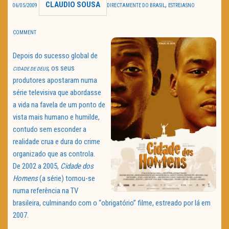
CLAUDIO SOUSA
,
06/05/2009
DIRECTAMENTE DO BRASIL
ESTREIAS
NO
TRAILER DO DIA
COMMENT
Política de Privacidade
Depois do sucesso global de
, os seus
CIDADE DE DEUS
produtores apostaram numa
série televisiva que abordasse
a vida na favela de um ponto de
vista mais humano e humilde,
contudo sem esconder a
realidade crua e dura do crime
organizado que as controla.
De 2002 a 2005,
Cidade dos
Homens
(a série) tornou-se
numa referência na TV
brasileira, culminando com o “obrigatório” filme, estreado por lá em
2007.