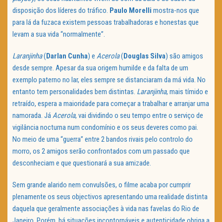
disposição dos líderes do tráfico.
Paulo Morelli
mostra-nos que
para lá da fuzaca existem pessoas trabalhadoras e honestas que
levam a sua vida “normalmente”.
Laranjinha
(
Darlan Cunha
) e
Acerola
(
Douglas Silva
) são amigos
desde sempre. Apesar da sua origem humilde e da falta de um
exemplo paterno no lar, eles sempre se distanciaram da má vida. No
entanto tem personalidades bem distintas.
Laranjinha
, mais tímido e
retraído, espera a maioridade para começar a trabalhar e arranjar uma
namorada. Já
Acerola
, vai dividindo o seu tempo entre o serviço de
vigilância nocturna num condomínio e os seus deveres como pai.
No meio de uma “guerra” entre 2 bandos rivais pelo controlo do
morro, os 2 amigos serão confrontados com um passado que
desconheciam e que questionará a sua amizade.
Sem grande alarido nem convulsões, o filme acaba por cumprir
plenamente os seus objectivos apresentando uma realidade distinta
daquela que geralmente associações à vida nas favelas do Rio de
Janeiro. Porém, há situações incontornáveis e autenticidade obriga a