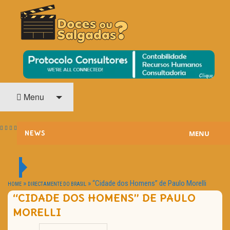
O Cinema? Uma Paixão!!
DOCES OU SALGADAS?
Menu
MENU
NEWS
ESTREIAS
PASSATEMPOS
»
»
“Cidade dos Homens” de Paulo Morelli
HOME
DIRECTAMENTE DO BRASIL
“CIDADE DOS HOMENS” DE PAULO
HOME CINEMA
MORELLI
NOTA PESSOAL