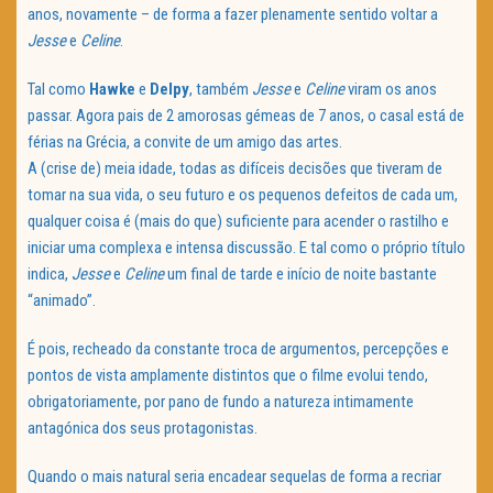
anos, novamente – de forma a fazer plenamente sentido voltar a
Jesse
e
Celine
.
Tal como
Hawke
e
Delpy
, também
Jesse
e
Celine
viram os anos
passar. Agora pais de 2 amorosas gémeas de 7 anos, o casal está de
férias na Grécia, a convite de um amigo das artes.
A (crise de) meia idade, todas as difíceis decisões que tiveram de
tomar na sua vida, o seu futuro e os pequenos defeitos de cada um,
qualquer coisa é (mais do que) suficiente para acender o rastilho e
iniciar uma complexa e intensa discussão. E tal como o próprio título
indica,
Jesse
e
Celine
um final de tarde e início de noite bastante
“animado”.
É pois, recheado da constante troca de argumentos, percepções e
pontos de vista amplamente distintos que o filme evolui tendo,
obrigatoriamente, por pano de fundo a natureza intimamente
antagónica dos seus protagonistas.
Quando o mais natural seria encadear sequelas de forma a recriar