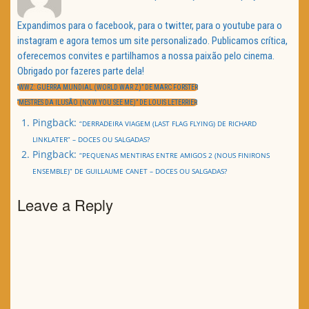
Expandimos para o facebook, para o twitter, para o youtube para o
instagram e agora temos um site personalizado. Publicamos crítica,
oferecemos convites e partilhamos a nossa paixão pelo cinema.
Obrigado por fazeres parte dela!
Navegação
de
PREVIOUS
“WWZ: GUERRA MUNDIAL (WORLD WAR Z)” DE MARC FORSTER
artigos
POST:
NEXT
“MESTRES DA ILUSÃO (NOW YOU SEE ME)” DE LOUIS LETERRIER
POST:
Pingback:
“DERRADEIRA VIAGEM (LAST FLAG FLYING) DE RICHARD
LINKLATER” – DOCES OU SALGADAS?
Pingback:
“PEQUENAS MENTIRAS ENTRE AMIGOS 2 (NOUS FINIRONS
ENSEMBLE)” DE GUILLAUME CANET – DOCES OU SALGADAS?
Leave a Reply