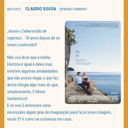
CLAUDIO SOUSA
TRAILER DO DIA
08/07/2013
ESTREIAS
2 COMMENTS
Política de Privacidade
Jesse
e
Celine
estão de
regresso… 18 anos depois de se
terem conhecido!!
Não vou dizer que a minha
História é igual à deles mas
existem algumas similaridades
que não posso negar, o que faz
desta trilogia algo mais do que,
simplesmente, 3 filmes
fantásticos!
E se nos 2 anteriores seria
necessário algum grau de imaginação para fazer essa colagem,
neste 3º é como se estivesse em casa…