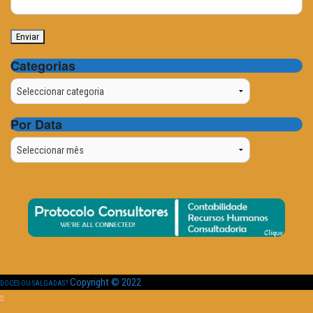
Categorias
Categorias
Por Data
Por
Data
Copyright © 2022
DOCES OU SALGADAS?