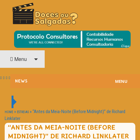
O Cinema? Uma Paixão!!
DOCES OU SALGADAS?
Menu
MENU
NEWS
ESTREIAS
PASSATEMPOS
»
»
“Antes da Meia-Noite (Before Midnight)” de Richard
HOME
ESTREIAS
Linklater
HOME CINEMA
“ANTES DA MEIA-NOITE (BEFORE
MIDNIGHT)” DE RICHARD LINKLATER
NOTA PESSOAL