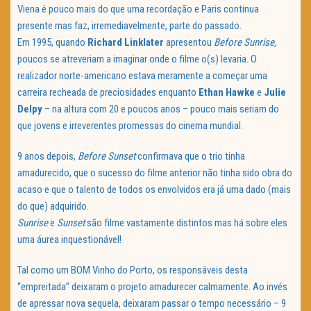
Viena é pouco mais do que uma recordação e Paris continua
presente mas faz, irremediavelmente, parte do passado.
Em 1995, quando
Richard Linklater
apresentou
Before Sunrise,
poucos se atreveriam a imaginar onde o filme o(s) levaria. O
realizador norte-americano estava meramente a começar uma
carreira recheada de preciosidades enquanto
Ethan Hawke
e
Julie
Delpy
– na altura com 20 e poucos anos – pouco mais seriam do
que jovens e irreverentes promessas do cinema mundial.
9 anos depois,
Before Sunset
confirmava que o trio tinha
amadurecido, que o sucesso do filme anterior não tinha sido obra do
acaso e que o talento de todos os envolvidos era já uma dado (mais
do que) adquirido.
Sunrise
e
Sunset
são filme vastamente distintos mas há sobre eles
uma áurea inquestionável!
Tal como um BOM Vinho do Porto, os responsáveis desta
“empreitada” deixaram o projeto amadurecer calmamente. Ao invés
de apressar nova sequela, deixaram passar o tempo necessário – 9