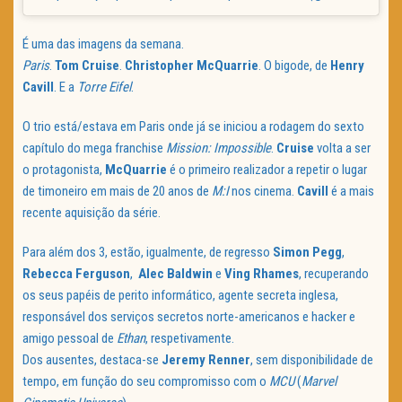
É uma das imagens da semana.
Paris
.
Tom Cruise
.
Christopher McQuarrie
. O bigode, de
Henry
Cavill
. E a
Torre Eifel
.
O trio está/estava em Paris onde já se iniciou a rodagem do sexto
capítulo do mega franchise
Mission: Impossible
.
Cruise
volta a ser
o protagonista,
McQuarrie
é o primeiro realizador a repetir o lugar
de timoneiro em mais de 20 anos de
M:I
nos cinema.
Cavill
é a mais
recente aquisição da série.
Para além dos 3, estão, igualmente, de regresso
Simon Pegg
,
Rebecca Ferguson
,
Alec Baldwin
e
Ving Rhames
, recuperando
os seus papéis de perito informático, agente secreta inglesa,
responsável dos serviços secretos norte-americanos e hacker e
amigo pessoal de
Ethan
, respetivamente.
Dos ausentes, destaca-se
Jeremy Renner
, sem disponibilidade de
tempo, em função do seu compromisso com o
MCU
(
Marvel