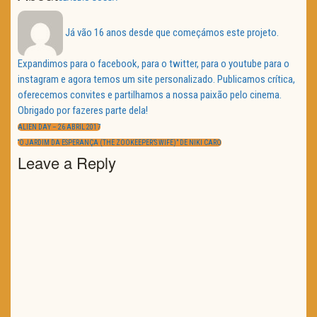
Já vão 16 anos desde que começámos este projeto.
Expandimos para o facebook, para o twitter, para o youtube para o
instagram e agora temos um site personalizado. Publicamos crítica,
oferecemos convites e partilhamos a nossa paixão pelo cinema.
Obrigado por fazeres parte dela!
Navegação
de
PREVIOUS
ALIEN DAY – 26 ABRIL 2017
artigos
POST:
NEXT
“O JARDIM DA ESPERANÇA (THE ZOOKEEPER’S WIFE)” DE NIKI CARO
POST:
Leave a Reply