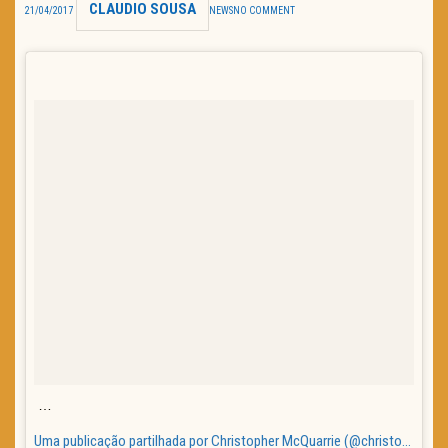
CLAUDIO SOUSA
21/04/2017
NEWS
NO COMMENT
TRAILER DO DIA
Política de Privacidade
…
Uma publicação partilhada por Christopher McQuarrie (@christophermcquarrie) a