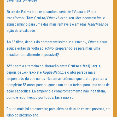
Cinematic Universe
).
Brian de Palma
trouxe a saudosa série de TV para a 7ª arte,
transformou
Tom Cruise
/
Ethan Hunt
no seu líder incontestável e
abriu caminho para uma das mais rentáveis e amadas
franchises
de
ação da atualidade.
Ao 6º filme, depois do competentíssimo
,
Ethan
e a sua
ROGUE NATION
equipa estão de volta ao activo, preparando-se para mais uma
missão normal(mente impossível)!
M:I 6
será a a terceira colaboração entre
Cruise
e
McQuarrie
,
depois de
e
Rogue Nation,
e o ator parece mais
JACK REACHER
empenhado do que nunca. Rezam as crónicas que o ator, prestes a
completar 55 anos, passou quase um ano a treinar para uma cena de
ação específica. Lá empenho e comprometimento não lhe faltam,
como é reconhecido por todos, fãs e não só.
Pouco mais há acrescentar, para além da data de estreia prevista, em
julho do próximo ano.