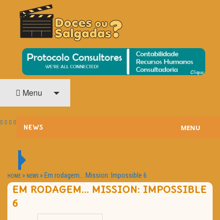
O Cinema? Uma Paixão!!
DOCES OU SALGADAS?
Menu
MENU
NEWS
ESTREIAS
PASSATEMPOS
»
»
Em rodagem… Mission: Impossible 6
HOME
NEWS
EM RODAGEM… MISSION: IMPOSSIBLE
HOME CINEMA
6
NOTA PESSOAL