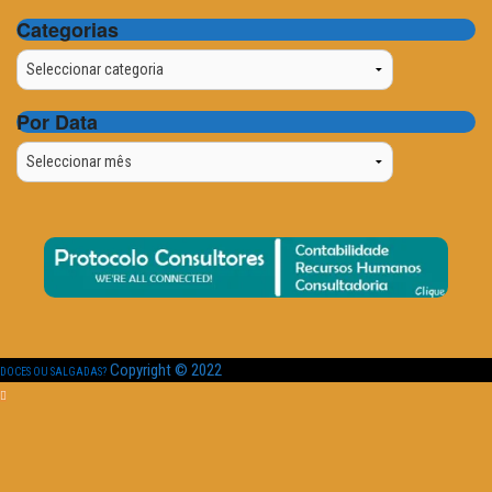
Categorias
Categorias
Por Data
Por
Data
Copyright © 2022
DOCES OU SALGADAS?