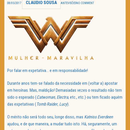
CLAUDIO SOUSA
08/05/2017
ANTEVISÕES
NO COMMENT
TRAILER DO DIA
Política de Privacidade
Por falar em expetativa… e em responsabilidade!
Durante anos tem-se falado da necessidade em (voltar a) apostar
em heroínas. Mas, maldição! Demasiadas vezes o resultado não tem
sido o esperado (
Catwoman
,
Electra
, etc., etc.) ou tem ficado aquém
das expetativas (
Tomb Raider
,
Lucy
).
O mérito não será todo seu, longe disso, mas
Katniss Everdeen
ajudou, e de que maneira, a mudar tudo isto. Há, seguramente, um