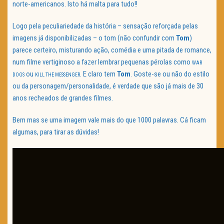
norte-americanos. Isto há malta para tudo!!
Logo pela peculiariedade da história – sensação reforçada pelas
imagens já disponibilizadas – o tom (não confundir com
Tom
)
parece certeiro, misturando ação, comédia e uma pitada de romance,
num filme vertiginoso a fazer lembrar pequenas pérolas como
WAR
ou
. E claro tem
Tom
. Goste-se ou não do estilo
DOGS
KILL THE MESSENGER
ou da personagem/personalidade, é verdade que são já mais de 30
anos recheados de grandes filmes.
Bem mas se uma imagem vale mais do que 1000 palavras. Cá ficam
algumas, para tirar as dúvidas!