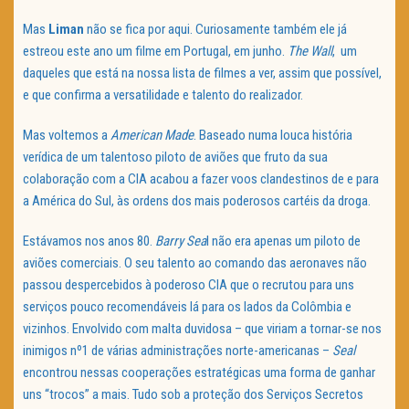
Mas
Liman
não se fica por aqui. Curiosamente também ele já
estreou este ano um filme em Portugal, em junho.
The Wall
, um
daqueles que está na nossa lista de filmes a ver, assim que possível,
e que confirma a versatilidade e talento do realizador.
Mas voltemos a
American Made
. Baseado numa louca história
verídica de um talentoso piloto de aviões que fruto da sua
colaboração com a CIA acabou a fazer voos clandestinos de e para
a América do Sul, às ordens dos mais poderosos cartéis da droga.
Estávamos nos anos 80.
Barry Sea
l não era apenas um piloto de
aviões comerciais. O seu talento ao comando das aeronaves não
passou despercebidos à poderoso CIA que o recrutou para uns
serviços pouco recomendáveis lá para os lados da Colômbia e
vizinhos. Envolvido com malta duvidosa – que viriam a tornar-se nos
inimigos nº1 de várias administrações norte-americanas –
Seal
encontrou nessas cooperações estratégicas uma forma de ganhar
uns “trocos” a mais. Tudo sob a proteção dos Serviços Secretos