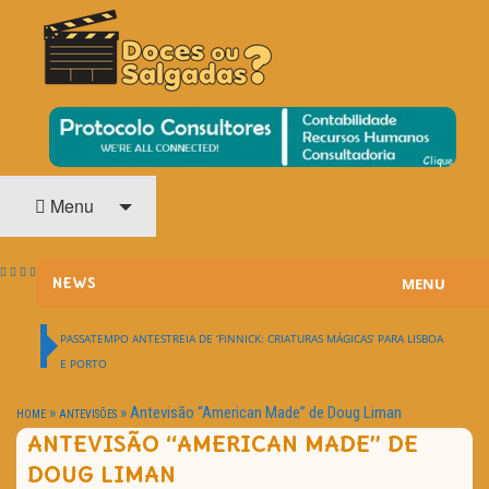
O Cinema? Uma Paixão!!
DOCES OU SALGADAS?
Menu
MENU
NEWS
ESTREIAS
PASSATEMPO ANTESTREIA DE ‘FINNICK: CRIATURAS MÁGICAS’ PARA LISBOA
E PORTO
PASSATEMPOS
»
»
Antevisão “American Made” de Doug Liman
HOME
ANTEVISÕES
HOME CINEMA
ANTEVISÃO “AMERICAN MADE” DE
DOUG LIMAN
NOTA PESSOAL