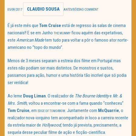
CLAUDIO SOUSA
TRAILER DO DIA
05/08/2017
ANTEVISÕES
NO COMMENT
Política de Privacidade
É já este mês que
Tom Cruise
está de regresso às salas de cinema
nacionais!! E se em Junho
ficou aquém das expetativas,
THE MUMMY
este
American Made
tem tudo para voltar a pôr o famoso ator norte-
americano no “topo do mundo”.
Menos de 3 meses separam a estreia dos filme em Portugal mas
estes não podiam ser mais distintos. De monstros e sustos,
passamos para ação, humor e uma história tão incrível que só podia
ser verídica!
Ao leme
Doug Liman
. O realizador de
The Bourne Identity
e
Mr. &
Mrs. Smith
, voltou a encontrar-se com a fama quando “conheceu”
Tom Cruise
, em
. Juntamente com
McQuarrie
, o
EDGE OF TOMORROW
realizador nova-iorquino tem acompanhado in loco a carreira recente
da estrela maior de
Hollywood,
tendo já prevista, precisamente, a
sequela desse peculiar filme de ação e ficção-científica.