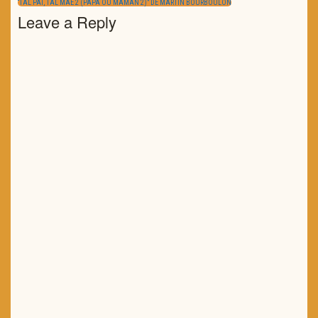
“TAL PAI, TAL MÃE 2 (PAPA OU MAMAN 2)” DE MARTIN BOURBOULON
POST:
Leave a Reply