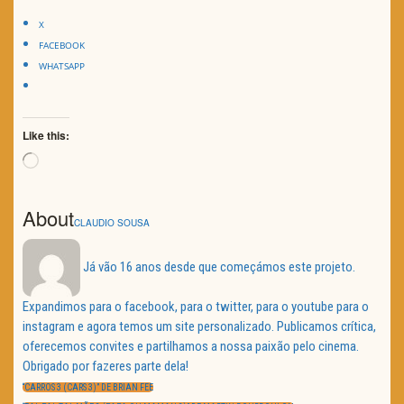
X
FACEBOOK
WHATSAPP
Like this:
Loading…
About
CLAUDIO SOUSA
Já vão 16 anos desde que começámos este projeto.
Expandimos para o facebook, para o twitter, para o youtube para o
instagram e agora temos um site personalizado. Publicamos crítica,
oferecemos convites e partilhamos a nossa paixão pelo cinema.
Obrigado por fazeres parte dela!
Navegação
de
PREVIOUS
“CARROS 3 (CARS 3)” DE BRIAN FEE
artigos
POST:
NEXT