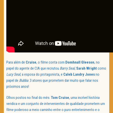
Para além de
Cruise
, o filme conta com
Domhnall Gleeson
, no
papel do agente de CIA que recrutou
Barry Seal
,
Sarah Wright
como
Lucy Seal
, a esposa do protagonista, e
Caleb Landry Jones
no
papel de
Bubba
. 3 atores que prometem dar muito que falar nos
próximos anos!
Olhos postos no final do mês.
Tom Cruise
, uma incrível história
veridica e um conjunto de intervenientes de qualidade prometem um
filme poderoso a meio caminho entre o puro entretenimento e o