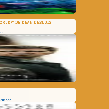
ORLD)” DE DEAN DEBLOIS
...
riência...