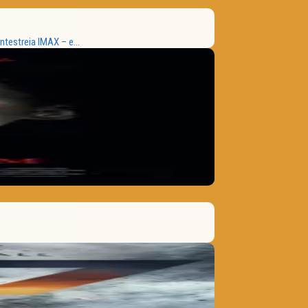
estreia IMAX – e...