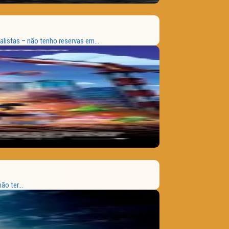
listas – não tenho reservas em...
o ter...