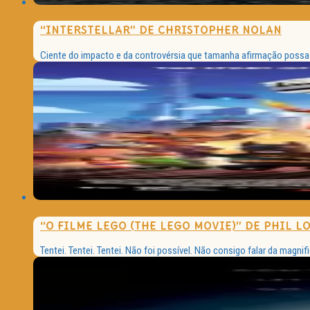
“INTERSTELLAR” DE CHRISTOPHER NOLAN
Ciente do impacto e da controvérsia que tamanha afirmação possa g
“O FILME LEGO (THE LEGO MOVIE)” DE PHIL 
Tentei. Tentei. Tentei. Não foi possível. Não consigo falar da magni