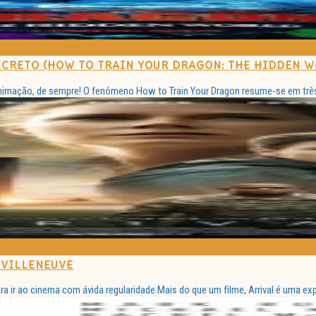
ECRETO (HOW TO TRAIN YOUR DRAGON: THE HIDDEN W
animação, de sempre! O fenómeno How to Train Your Dragon resume-se em três
 VILLENEUVE
 ir ao cinema com ávida regularidade.Mais do que um filme, Arrival é uma expe