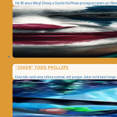
Há 40 anos Meryl Streep e Dustin Hoffman protagonizaram um filme 
“JOKER” TODD PHILLIPS
Esta não será uma crítica normal, até porque Joker está bem longe de 