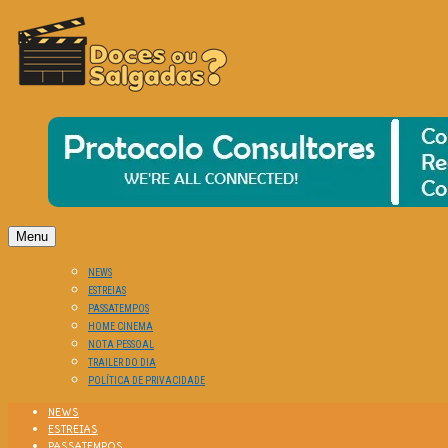
O Cinema? Uma Paixão!!
DOCES OU SALGADAS?
Menu
NEWS
ESTREIAS
PASSATEMPOS
HOME CINEMA
NOTA PESSOAL
TRAILER DO DIA
POLÍTICA DE PRIVACIDADE
NEWS
ESTREIAS
PASSATEMPOS