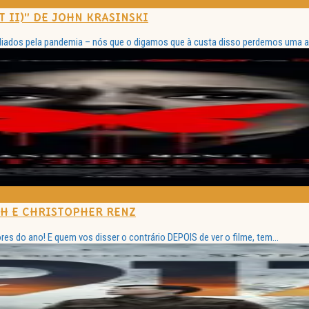
T II)” DE JOHN KRASINSKI
iados pela pandemia – nós que o digamos que à custa disso perdemos uma ant
SH E CHRISTOPHER RENZ
s do ano! E quem vos disser o contrário DEPOIS de ver o filme, tem...