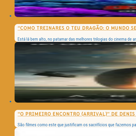
“COMO TREINARES O TEU DRAGÃO: O MUNDO S
Está lá bem alto, no patamar das melhores trilogias do cinema de 
“O PRIMEIRO ENCONTRO (ARRIVAL)” DE DENIS
São filmes como este que justificam os sacrifícios que fazemos para