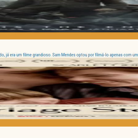
o, já era um filme grandioso. Sam Mendes optou por filmá-lo apenas com uma