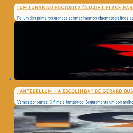
“UM LUGAR SILENCIOSO 2 (A QUIET PLACE PAR
Foi um dos primeiros grandes acontecimentos cinematográficos ad
“ANTEBELLUM – A ESCOLHIDA” DE GERARD BU
Vamos por partes. O filme é fantástico. Seguramente um dos melhore