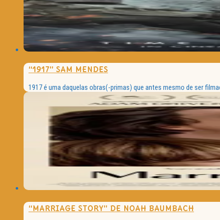
“1917” SAM MENDES
1917 é uma daquelas obras(-primas) que antes mesmo de ser filmad
“MARRIAGE STORY” DE NOAH BAUMBACH