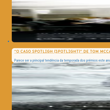
“O CASO SPOTLIGH (SPOTLIGHT)” DE TOM MC
Parece ser a principal tendência da temporada dos prémios este an